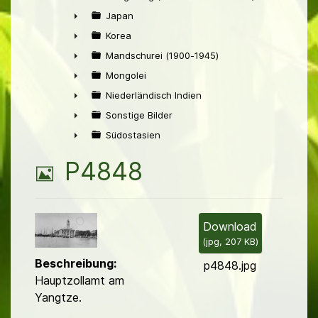
►
Japan
►
Korea
►
Mandschurei (1900-1945)
►
Mongolei
►
Niederländisch Indien
►
Sonstige Bilder
►
Südostasien
►
B
P4848
i
l
Download
(
jpg,
207 KB
)
d
Beschreibung:
p4848.jpg
Hauptzollamt am
Yangtze.