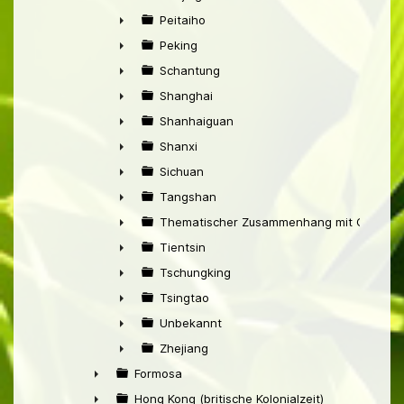
►
Peitaiho
►
Peking
►
Schantung
►
Shanghai
►
Shanhaiguan
►
Shanxi
►
Sichuan
►
Tangshan
►
Thematischer Zusammenhang mit China
►
Tientsin
►
Tschungking
►
Tsingtao
►
Unbekannt
►
Zhejiang
►
Formosa
►
Hong Kong (britische Kolonialzeit)