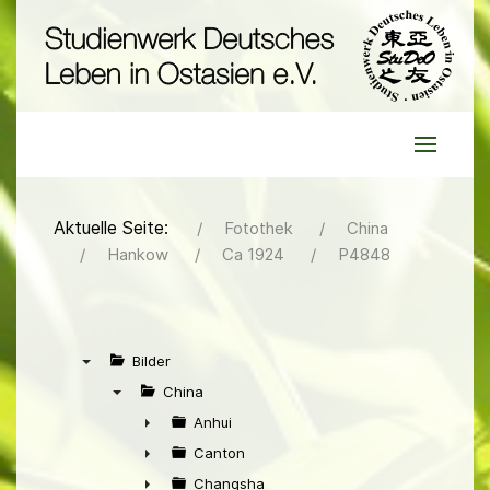
Aktuelle Seite:
Fotothek
China
Hankow
Ca 1924
P4848
Bilder
▼
China
▼
Anhui
►
Canton
►
Changsha