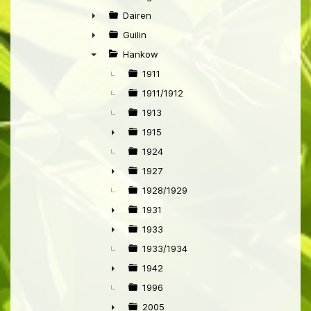
►
Dairen
►
Guilin
►
Hankow
▼
1911
1911/1912
1913
1915
►
1924
1927
►
1928/1929
1931
►
1933
►
1933/1934
1942
►
1996
2005