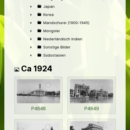
►
Japan
►
Korea
►
Mandschurei (1900-1945)
►
Mongolei
►
Niederländisch Indien
►
Sonstige Bilder
►
Südostasien
►
Bild
Ca 1924
P4848
P4849