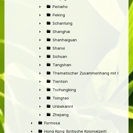
►
Peitaiho
►
Peking
►
Schantung
►
Shanghai
►
Shanhaiguan
►
Shanxi
►
Sichuan
►
Tangshan
►
Thematischer Zusammenhang mit China
►
Tientsin
►
Tschungking
►
Tsingtao
►
Unbekannt
►
Zhejiang
►
Formosa
►
Hong Kong (britische Kolonialzeit)