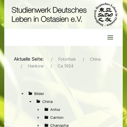
Aktuelle Seite:
Fotothek
China
Hankow
Ca 1924
Bilder
▼
China
▼
Anhui
►
Canton
►
Changsha