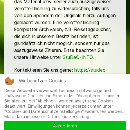
das Material bzw. seiner auch auszugsweisen
Veröffentlichung zu widersprechen, falls uns
von den Spendern der Originale hierzu Auflagen
gemacht wurden. Eine Veröffentlichung
kompletter Archivalien, z.B. Reisetagebücher,
die sich in unserem Besitz befinden, ist
grundsätzlich nicht möglich, sondern nur das
auszugsweise Zitieren. Bitte beachten Sie
unsere Hinweise unter
StuDeO-INFO
.
Kontaktieren Sie uns gerne:
https://studeo-
ostasiendeutsche.de/ueberuns/kontakt
Wir benutzen Cookies
Diese Webseite verwendet technisch notwendige und
analytische Cookies und Skripte. Mit "Akzeptieren" stimmen
Sie allen zu, bei "Ablehnen" werden analytische Cookies
deaktiviert. Einwilligungen können jederzeit unten unter
"Cookie- und Datenschutzeinstellungen" widerrufen werden.
Mehr dazu in unserer Datenschutzerklärung.
Mitglieder
|
Impressum
|
Datenschutzerklärung
|
Cookie-
und Datenschutzeinstellungen
Akzeptieren