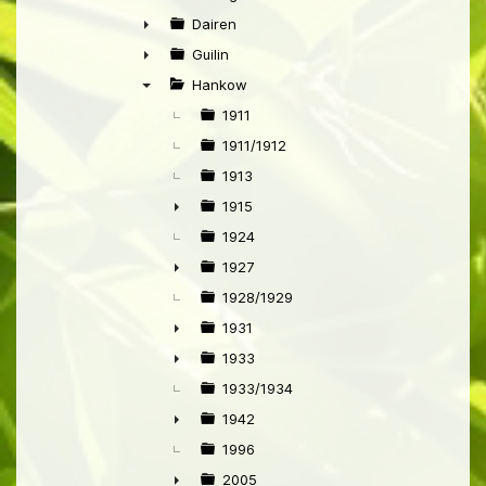
►
Dairen
►
Guilin
►
Hankow
▼
1911
1911/1912
1913
1915
►
1924
1927
►
1928/1929
1931
►
1933
►
1933/1934
1942
►
1996
2005