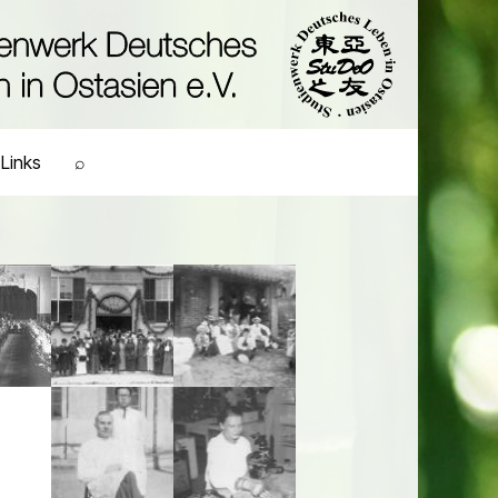
Links
⌕