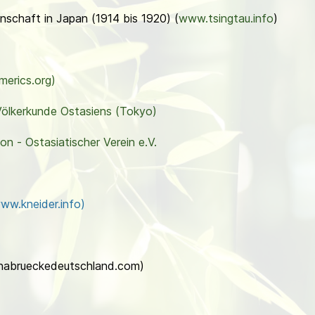
nschaft in Japan (1914 bis 1920) (
www.tsingtau.info
)
erics.org
)
Völkerkunde Ostasiens (Tokyo)
n - Ostasiatischer Verein e.V.
ww.kneider.info)
inabrueckedeutschland.com)