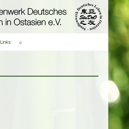
Links
⌕