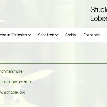
che in Ostasien
Schriften
Archiv
Fotothek
chinahirn.de
)
//china-bw.net/de)
.mongolei.org
)