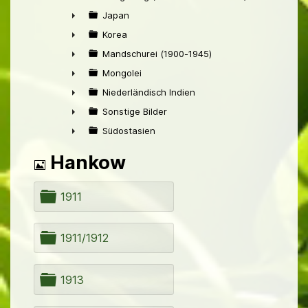
►
Japan
►
Korea
►
Mandschurei (1900-1945)
►
Mongolei
►
Niederländisch Indien
►
Sonstige Bilder
►
Südostasien
►
Bild
Hankow
O
1911
r
d
n
O
1911/1912
e
r
r
d
n
O
1913
e
r
r
d