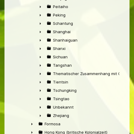
►
Peitaiho
►
Peking
►
Schantung
►
Shanghai
►
Shanhaiguan
►
Shanxi
►
Sichuan
►
Tangshan
►
Thematischer Zusammenhang mit China
►
Tientsin
►
Tschungking
►
Tsingtao
►
Unbekannt
►
Zhejiang
►
Formosa
►
Hong Kong (britische Kolonialzeit)