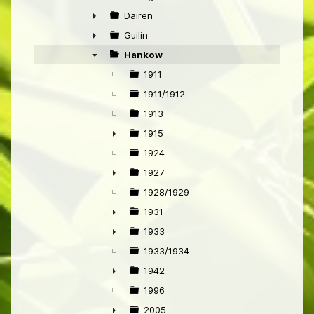
►
Dairen
►
Guilin
►
Hankow
▼
1911
1911/1912
1913
1915
►
1924
1927
►
1928/1929
1931
►
1933
►
1933/1934
1942
►
1996
2005