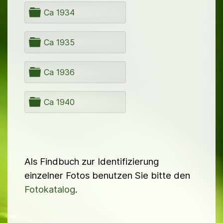
r
d
n
O
Ca 1934
e
r
r
d
n
O
Ca 1935
e
r
r
d
n
O
Ca 1936
e
r
r
d
n
O
Ca 1940
e
r
r
d
n
e
r
Als Findbuch zur Identifizierung
einzelner Fotos benutzen Sie bitte den
Fotokatalog
.