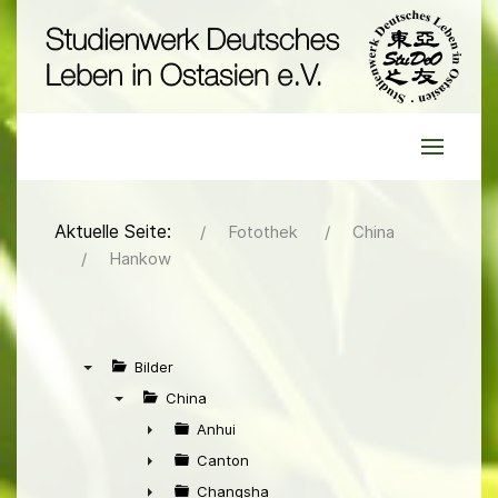
Aktuelle Seite:
Fotothek
China
Hankow
Bilder
▼
China
▼
Anhui
►
Canton
►
Changsha