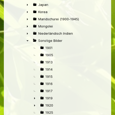
►
Japan
►
Korea
►
Mandschurei (1900-1945)
►
Mongolei
►
Niederländisch Indien
►
Sonstige Bilder
▼
1901
1905
1913
1914
1915
1916
1917
1919
►
1920
►
1925