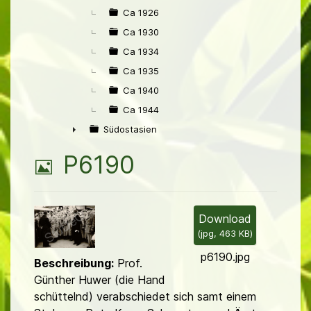
Ca 1926
Ca 1930
Ca 1934
Ca 1935
Ca 1940
Ca 1944
Südostasien
►
B
P6190
i
l
Download
(
jpg,
463 KB
)
d
p6190.jpg
Beschreibung:
Prof.
Günther Huwer (die Hand
schüttelnd) verabschiedet sich samt ei­nem