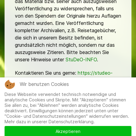
das Material bzw. seiner auch auszugsweisen
Veröffentlichung zu widersprechen, falls uns
von den Spendern der Originale hierzu Auflagen
gemacht wurden. Eine Veröffentlichung
kompletter Archivalien, z.B. Reisetagebücher,
die sich in unserem Besitz befinden, ist
grundsätzlich nicht möglich, sondern nur das
auszugsweise Zitieren. Bitte beachten Sie
unsere Hinweise unter
StuDeO-INFO
.
Kontaktieren Sie uns gerne:
https://studeo-
ostasiendeutsche.de/ueberuns/kontakt
Wir benutzen Cookies
Diese Webseite verwendet technisch notwendige und
analytische Cookies und Skripte. Mit "Akzeptieren" stimmen
Sie allen zu, bei "Ablehnen" werden analytische Cookies
deaktiviert. Einwilligungen können jederzeit unten unter
"Cookie- und Datenschutzeinstellungen" widerrufen werden.
Mehr dazu in unserer Datenschutzerklärung.
Mitglieder
|
Impressum
|
Datenschutzerklärung
|
Cookie-
und Datenschutzeinstellungen
Akzeptieren