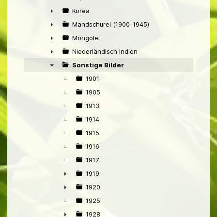
►
Korea
►
Mandschurei (1900-1945)
►
Mongolei
►
Niederländisch Indien
►
Sonstige Bilder
▼
1901
1905
1913
1914
1915
1916
1917
1919
►
1920
►
1925
1928