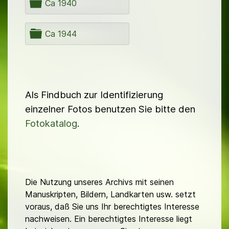
n
O
Ca 1940
e
r
r
d
n
O
Ca 1944
e
r
r
d
n
e
r
Als Findbuch zur Identifizierung
einzelner Fotos benutzen Sie bitte den
Fotokatalog
.
Die Nutzung unseres Archivs mit seinen
Manuskripten, Bildern, Landkarten usw. setzt
voraus, daß Sie uns Ihr berechtigtes Interesse
nachweisen. Ein berechtigtes Interesse liegt