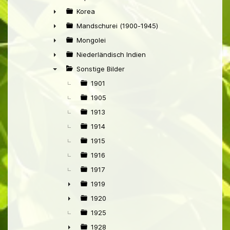
►
Korea
►
Mandschurei (1900-1945)
►
Mongolei
►
Niederländisch Indien
►
Sonstige Bilder
▼
1901
1905
1913
1914
1915
1916
1917
1919
►
1920
►
1925
1928