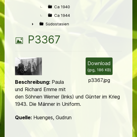
Ca 1940
Ca 1944
Südostasien
►
B
P3367
i
l
Download
(
jpg,
186 KB
)
d
p3367.jpg
Beschreibung:
Paula
und Richard Emme mit
den Söhnen Werner (links) und Günter im Krieg
1943. Die Männer in Uniform.
Quelle:
Huenges, Gudrun