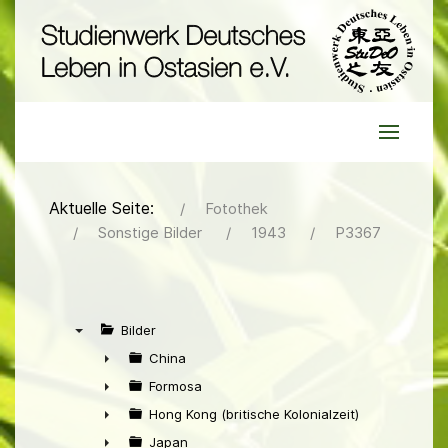
Aktuelle Seite:
Fotothek
Sonstige Bilder
1943
P3367
Bilder
▼
China
►
Formosa
►
Hong Kong (britische Kolonialzeit)
►
Japan