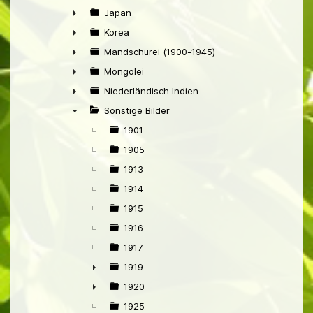
►
Japan
►
Korea
►
Mandschurei (1900-1945)
►
Mongolei
►
Niederländisch Indien
►
Sonstige Bilder
▼
1901
1905
1913
1914
1915
1916
1917
1919
►
1920
►
1925