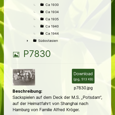
Ca 1930
Ca 1934
Ca 1935
Ca 1940
Ca 1944
Südostasien
►
B
P7830
i
l
Download
(
jpg,
513 KB
)
d
p7830.jpg
Beschreibung:
Sackspielen auf dem Deck der M.S. „Potsdam“,
auf der Heimatfahrt von Shanghai nach
Hamburg von Familie Alfred Kröger.