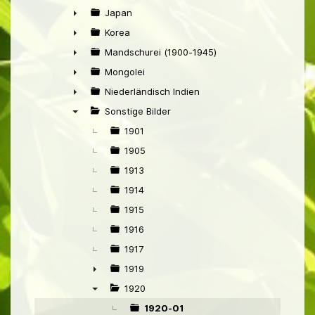
►
Japan
►
Korea
►
Mandschurei (1900-1945)
►
Mongolei
►
Niederländisch Indien
►
Sonstige Bilder
▼
1901
1905
1913
1914
1915
1916
1917
1919
►
1920
▼
1920-01