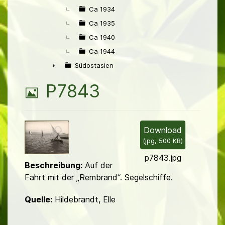
Ca 1934
Ca 1935
Ca 1940
Ca 1944
Südostasien
►
B
P7843
i
l
Download
(
jpg,
500 KB
)
d
p7843.jpg
Beschreibung:
Auf der
Fahrt mit der „Rembrand“. Segelschiffe.
Quelle:
Hildebrandt, Elle