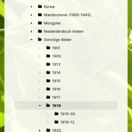
►
Korea
►
Mandschurei (1900-1945)
►
Mongolei
►
Niederländisch Indien
►
Sonstige Bilder
▼
1901
1905
1913
1914
1915
1916
1917
1919
▼
1919-05
1919-12
1920