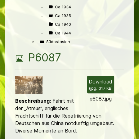
Ca 1934
Ca 1935
Ca 1940
Ca 1944
Südostasien
►
B
P6087
i
l
Download
(
jpg,
317 KB
)
d
p6087.jpg
Beschreibung:
Fahrt mit
der „Atreus“, englisches
Frachtschiff für die Repatriierung von
Deutschen aus China notdürftig umgebaut.
Diverse Momente an Bord.