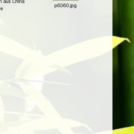
n aus China
p6060.jpg
se