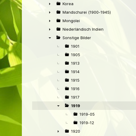
►
Korea
►
Mandschurei (1900-1945)
►
Mongolei
►
Niederländisch Indien
►
Sonstige Bilder
▼
1901
1905
1913
1914
1915
1916
1917
1919
▼
1919-05
1919-12
1920