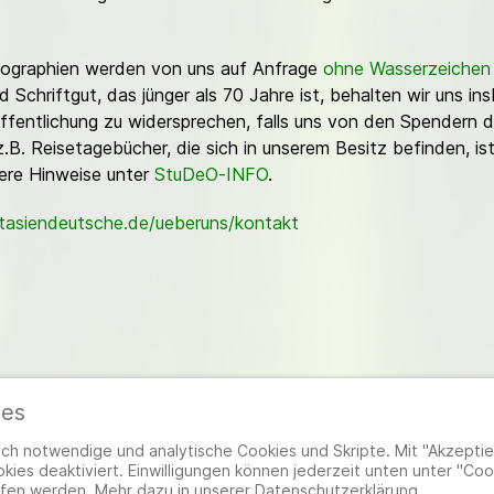
Fotographien werden von uns auf Anfrage
ohne Wasserzeichen
Schriftgut, das jünger als 70 Jahre ist, behalten wir uns ins
ffentlichung zu widersprechen, falls uns von den Spendern d
z.B. Reisetagebücher, die sich in unserem Besitz befinden, is
sere Hinweise unter
StuDeO-INFO
.
stasiendeutsche.de/ueberuns/kontakt
ies
ieder
|
Impressum
|
Datenschutzerklärung
|
Cookie- und Datenschutzeinstel
h notwendige und analytische Cookies und Skripte. Mit "Akzeptier
ies deaktiviert. Einwilligungen können jederzeit unten unter "Coo
fen werden. Mehr dazu in unserer Datenschutzerklärung.