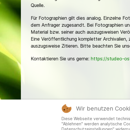
Quelle.
Für Fotographien gilt dies analog. Einzelne 
dem Anfrager zugesandt. Bei Fotographien und 
Material bzw. seiner auch auszugsweisen Verö
Eine Veröffentlichung kompletter Archivalien, 
auszugsweise Zitieren. Bitte beachten Sie un
Kontaktieren Sie uns gerne:
https://studeo-o
Wir benutzen Cook
Mitgl
Diese Webseite verwendet technisc
"Ablehnen" werden analytische Cook
Datenschutzeinstellungen" widerru