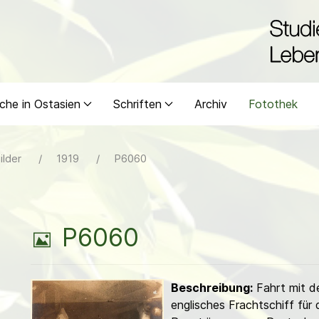
che in Ostasien
Schriften
Archiv
Fotothek
ilder
1919
P6060
B
P6060
i
Beschreibung:
Fahrt mit de
l
englisches Frachtschiff für 