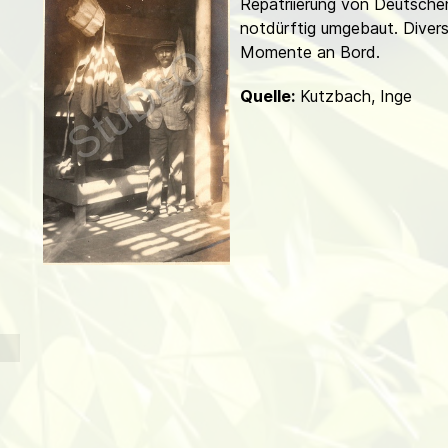
Repatriierung von Deutsche
d
notdürftig umgebaut. Diver
Momente an Bord.
Quelle:
Kutzbach, Inge