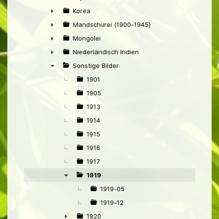
►
Korea
►
Mandschurei (1900-1945)
►
Mongolei
►
Niederländisch Indien
►
Sonstige Bilder
▼
1901
1905
1913
1914
1915
1916
1917
1919
▼
1919-05
1919-12
1920