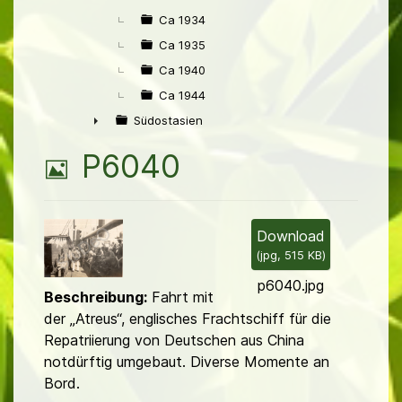
Ca 1934
Ca 1935
Ca 1940
Ca 1944
Südostasien
►
B
P6040
i
l
Download
(
jpg,
515 KB
)
d
p6040.jpg
Beschreibung:
Fahrt mit
der „Atreus“, englisches Frachtschiff für die
Repatriierung von Deutschen aus China
notdürftig umgebaut. Diverse Momente an
Bord.