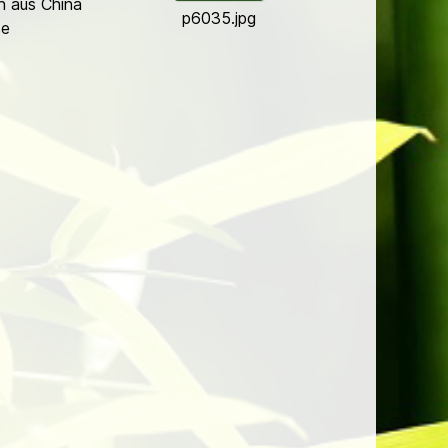
n aus China
p6035.jpg
se