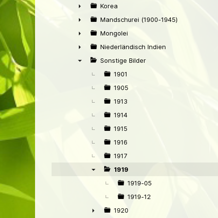
►
Korea
►
Mandschurei (1900-1945)
►
Mongolei
►
Niederländisch Indien
►
Sonstige Bilder
▼
1901
1905
1913
1914
1915
1916
1917
1919
▼
1919-05
1919-12
1920