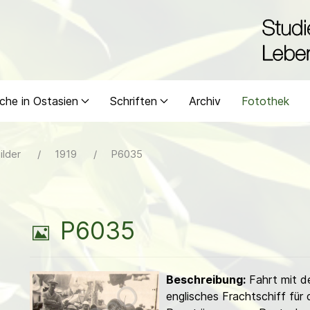
che in Ostasien
Schriften
Archiv
Fotothek
ilder
1919
P6035
B
P6035
i
Beschreibung:
Fahrt mit de
l
englisches Frachtschiff für 