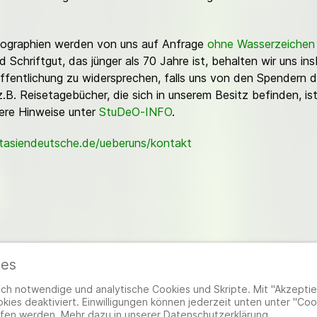
Fotographien werden von uns auf Anfrage
ohne Wasserzeichen
Schriftgut, das jünger als 70 Jahre ist, behalten wir uns ins
ffentlichung zu widersprechen, falls uns von den Spendern d
z.B. Reisetagebücher, die sich in unserem Besitz befinden, is
sere Hinweise unter
StuDeO-INFO
.
stasiendeutsche.de/ueberuns/kontakt
ies
ieder
|
Impressum
|
Datenschutzerklärung
|
Cookie- und Datenschutzeinstel
h notwendige und analytische Cookies und Skripte. Mit "Akzeptier
ies deaktiviert. Einwilligungen können jederzeit unten unter "Coo
fen werden. Mehr dazu in unserer Datenschutzerklärung.