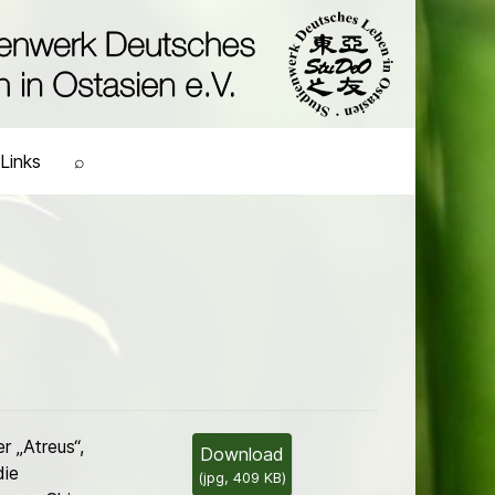
Links
⌕
r „Atreus“,
Download
die
(
jpg,
409 KB
)