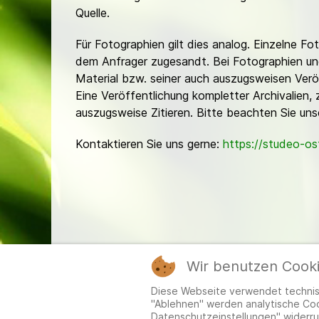
Quelle.
Für Fotographien gilt dies analog. Einzelne 
dem Anfrager zugesandt. Bei Fotographien und 
Material bzw. seiner auch auszugsweisen Verö
Eine Veröffentlichung kompletter Archivalien, 
auszugsweise Zitieren. Bitte beachten Sie un
Kontaktieren Sie uns gerne:
https://studeo-o
Wir benutzen Cook
Mitgl
Diese Webseite verwendet technisc
"Ablehnen" werden analytische Cook
Datenschutzeinstellungen" widerru