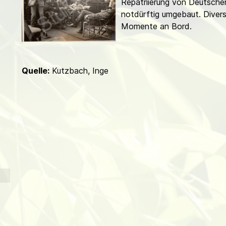
Repatriierung von Deutsche
d
notdürftig umgebaut. Diver
Momente an Bord.
Quelle:
Kutzbach, Inge