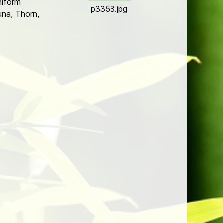
niform
p3353.jpg
una, Thorn,