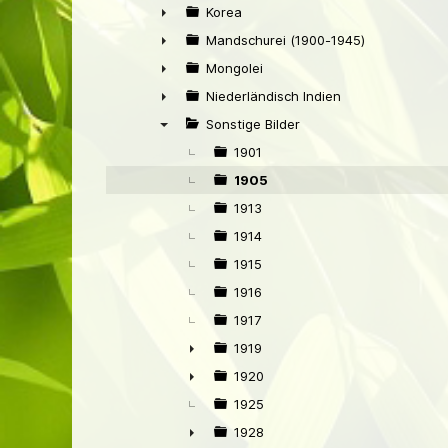
►
Korea
►
Mandschurei (1900-1945)
►
Mongolei
►
Niederländisch Indien
►
Sonstige Bilder
▼
1901
1905
1913
1914
1915
1916
1917
1919
►
1920
►
1925
1928