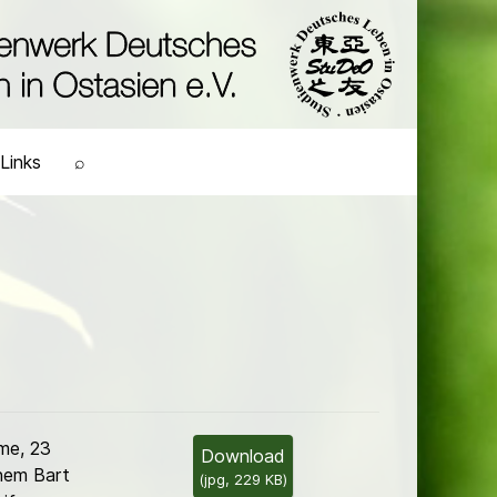
Links
⌕
me, 23
Download
nem Bart
(
jpg,
229 KB
)