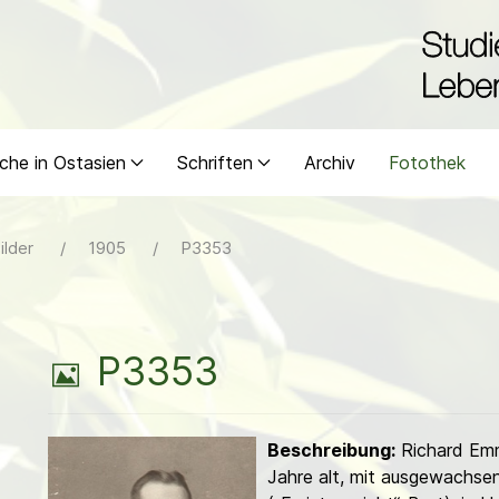
che in Ostasien
Schriften
Archiv
Fotothek
ilder
1905
P3353
B
P3353
i
Beschreibung:
Richard Em
l
Jahre alt, mit ausgewachse