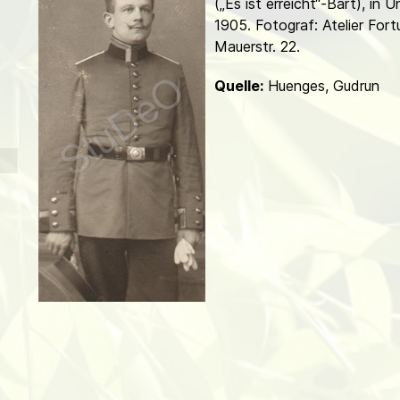
(„Es ist erreicht“-Bart), in U
d
1905. Fotograf: Atelier Fort
Mauerstr. 22.
Quelle:
Huenges, Gudrun