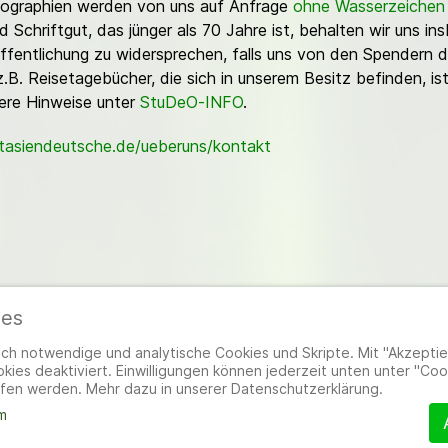
Fotographien werden von uns auf Anfrage
ohne Wasserzeichen
Schriftgut, das jünger als 70 Jahre ist, behalten wir uns ins
ffentlichung zu widersprechen, falls uns von den Spendern d
z.B. Reisetagebücher, die sich in unserem Besitz befinden, is
sere Hinweise unter
StuDeO-INFO
.
stasiendeutsche.de/ueberuns/kontakt
ies
ieder
|
Impressum
|
Datenschutzerklärung
|
Cookie- und Datenschutzeinstel
h notwendige und analytische Cookies und Skripte. Mit "Akzeptier
ies deaktiviert. Einwilligungen können jederzeit unten unter "Coo
fen werden. Mehr dazu in unserer Datenschutzerklärung.
m