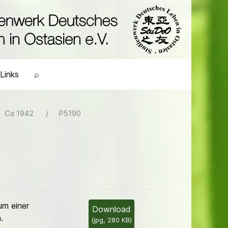
Links
⌕
Ca 1942
P5190
um einer
Download
.
(
jpg,
280 KB
)