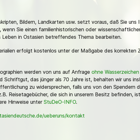
ripten, Bildern, Landkarten usw. setzt voraus, daß Sie uns 
or, wenn Sie einen familienhistorischen oder wissenschaftlic
es Leben in Ostasien betreffendes Thema bearbeiten.
erialien erfolgt kostenlos unter der Maßgabe des korrekten 
Fotographien werden von uns auf Anfrage
ohne Wasserzeichen
Schriftgut, das jünger als 70 Jahre ist, behalten wir uns ins
ffentlichung zu widersprechen, falls uns von den Spendern d
z.B. Reisetagebücher, die sich in unserem Besitz befinden, is
sere Hinweise unter
StuDeO-INFO
.
stasiendeutsche.de/ueberuns/kontakt