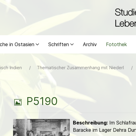
che in Ostasien
Schriften
Archiv
Fotothek
isch Indien
Thematischer Zusammenhang mit Niederl
B
P5190
i
Beschreibung:
Im Schlafra
l
Baracke im Lager Dehra Dun