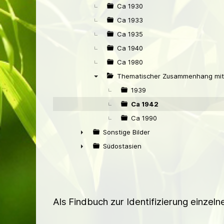
Ca 1930
Ca 1933
Ca 1935
Ca 1940
Ca 1980
Thematischer Zusammenhang mit 
▼
1939
Ca 1942
Ca 1990
Sonstige Bilder
►
Südostasien
►
Als Findbuch zur Identifizierung einzel