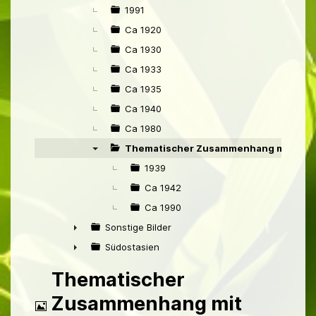
►
1991
Ca 1920
Ca 1930
Ca 1933
Ca 1935
Ca 1940
Ca 1980
Thematischer Zusammenhang mit Nied
▼
1939
Ca 1942
Ca 1990
Sonstige Bilder
►
Südostasien
►
Thematischer
Bild
Zusammenhang mit