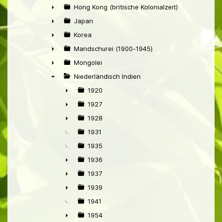
►
Hong Kong (britische Kolonialzeit)
►
Japan
►
Korea
►
Mandschurei (1900-1945)
►
Mongolei
►
Niederländisch Indien
▼
1920
►
1927
►
1928
►
1931
1935
1936
►
1937
►
1939
►
1941
1954