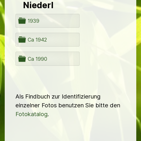
Niederl
O
1939
r
d
n
O
Ca 1942
e
r
r
d
n
O
Ca 1990
e
r
r
d
n
e
r
Als Findbuch zur Identifizierung
einzelner Fotos benutzen Sie bitte den
Fotokatalog
.