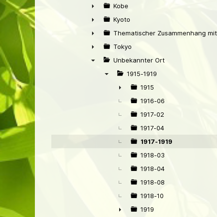
▼
Kobe
►
Kyoto
►
Thematischer Zusammenhang mit
►
Tokyo
►
Unbekannter Ort
▼
1915-1919
▼
1915
►
1916-06
1917-02
1917-04
1917-1919
1918-03
1918-04
1918-08
1918-10
1919