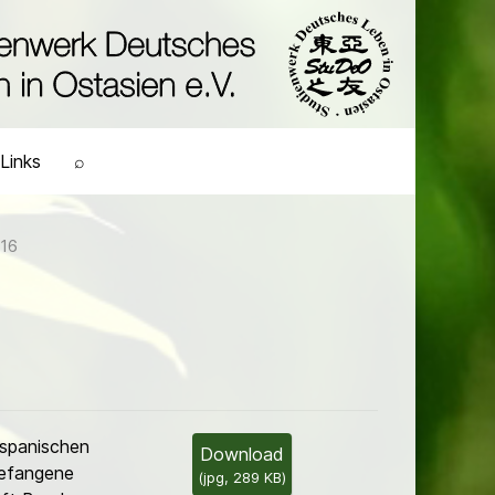
Links
⌕
16
 spanischen
Download
Gefangene
(
jpg,
289 KB
)