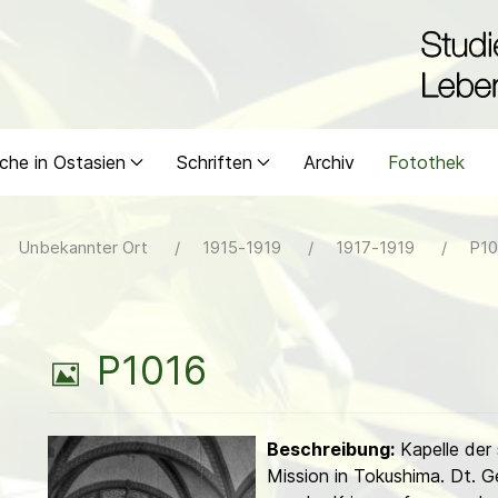
che in Ostasien
Schriften
Archiv
Fotothek
Unbekannter Ort
1915-1919
1917-1919
P10
B
P1016
i
Beschreibung:
Kapelle der
l
Mission in Tokushima. Dt. 