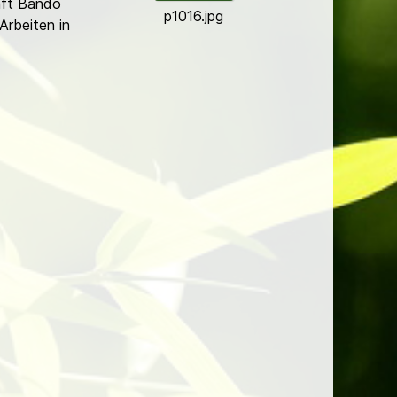
aft Bando
p1016.jpg
rbeiten in