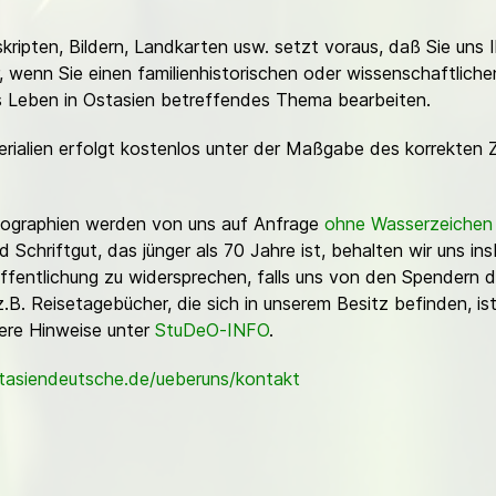
ripten, Bildern, Landkarten usw. setzt voraus, daß Sie uns 
or, wenn Sie einen familienhistorischen oder wissenschaftlic
es Leben in Ostasien betreffendes Thema bearbeiten.
erialien erfolgt kostenlos unter der Maßgabe des korrekten 
Fotographien werden von uns auf Anfrage
ohne Wasserzeichen
Schriftgut, das jünger als 70 Jahre ist, behalten wir uns ins
ffentlichung zu widersprechen, falls uns von den Spendern d
z.B. Reisetagebücher, die sich in unserem Besitz befinden, is
sere Hinweise unter
StuDeO-INFO
.
stasiendeutsche.de/ueberuns/kontakt