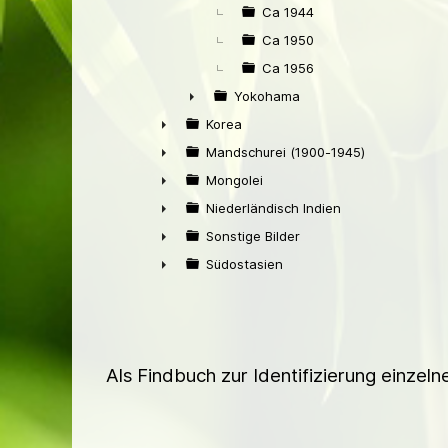
Ca 1944
Ca 1950
Ca 1956
Yokohama
►
Korea
►
Mandschurei (1900-1945)
►
Mongolei
►
Niederländisch Indien
►
Sonstige Bilder
►
Südostasien
►
Als Findbuch zur Identifizierung einzel