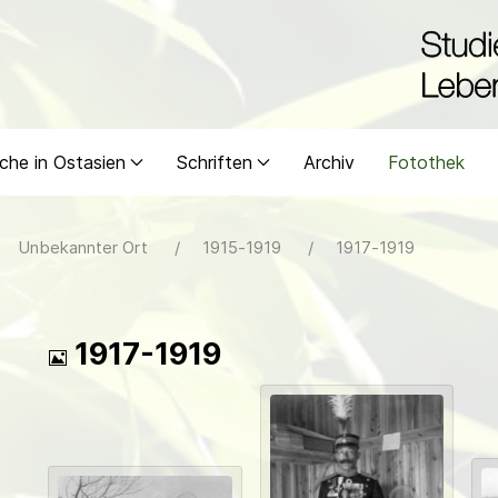
che in Ostasien
Schriften
Archiv
Fotothek
Unbekannter Ort
1915-1919
1917-1919
Bild
1917-1919