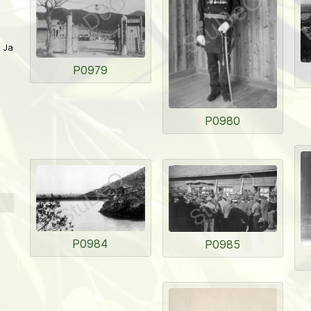
 Japan
P0979
P0980
P0984
P0985