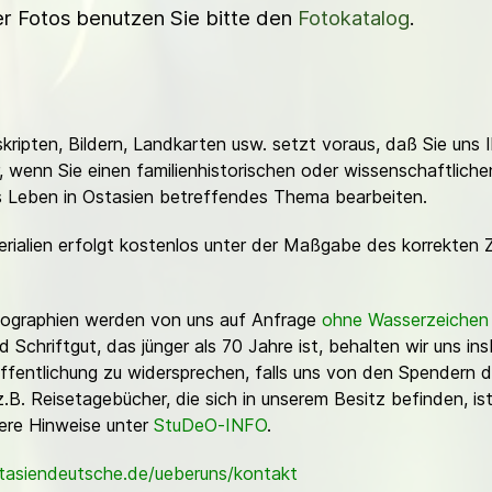
ner Fotos benutzen Sie bitte den
Fotokatalog
.
ripten, Bildern, Landkarten usw. setzt voraus, daß Sie uns 
or, wenn Sie einen familienhistorischen oder wissenschaftlic
es Leben in Ostasien betreffendes Thema bearbeiten.
erialien erfolgt kostenlos unter der Maßgabe des korrekten 
Fotographien werden von uns auf Anfrage
ohne Wasserzeichen
Schriftgut, das jünger als 70 Jahre ist, behalten wir uns ins
ffentlichung zu widersprechen, falls uns von den Spendern d
z.B. Reisetagebücher, die sich in unserem Besitz befinden, is
sere Hinweise unter
StuDeO-INFO
.
stasiendeutsche.de/ueberuns/kontakt