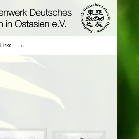
Links
⌕