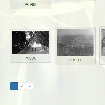
P0992
P0996
P0999
1
2
»