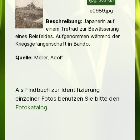
(
jpg,
363 KB
)
d
p0989.jpg
Beschreibung:
Japanerin auf
einem Tretrad zur Bewässerung
eines Reisfeldes. Aufge­nommen während der
Kriegs­gefangenschaft in Bando.
Quelle:
Meller, Adolf
Als Findbuch zur Identifizierung
einzelner Fotos benutzen Sie bitte den
Fotokatalog
.