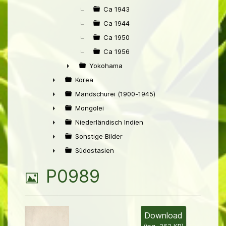
Ca 1943
Ca 1944
Ca 1950
Ca 1956
Yokohama
►
Korea
►
Mandschurei (1900-1945)
►
Mongolei
►
Niederländisch Indien
►
Sonstige Bilder
►
Südostasien
►
B
P0989
i
l
Download