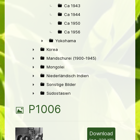
Ca 1943
Ca 1944
Ca 1950
Ca 1956
Yokohama
►
Korea
►
Mandschurei (1900-1945)
►
Mongolei
►
Niederländisch Indien
►
Sonstige Bilder
►
Südostasien
►
B
P1006
i
l
Download