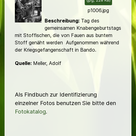
(
jpg,
228 KB
)
d
p1006.jpg
Beschreibung:
Tag des
gemeinsamen Knabengeburtstags
mit Stoffischen, die von Fauen aus buntem
Stoff genäht werden Aufgenommen während
der Kriegsgefan­gen­schaft in Bando.
Quelle:
Meller, Adolf
Als Findbuch zur Identifizierung
einzelner Fotos benutzen Sie bitte den
Fotokatalog
.