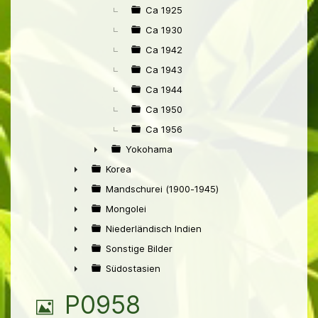
Ca 1925
Ca 1930
Ca 1942
Ca 1943
Ca 1944
Ca 1950
Ca 1956
Yokohama
►
Korea
►
Mandschurei (1900-1945)
►
Mongolei
►
Niederländisch Indien
►
Sonstige Bilder
►
Südostasien
►
B
P0958