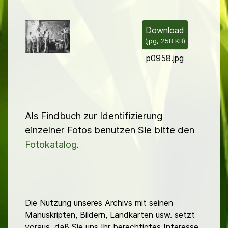
i
l
Download
(
jpg,
258 KB
)
d
p0958.jpg
Als Findbuch zur Identifizierung
einzelner Fotos benutzen Sie bitte den
Fotokatalog
.
Die Nutzung unseres Archivs mit seinen
Manuskripten, Bildern, Landkarten usw. setzt
voraus, daß Sie uns Ihr berechtigtes Interesse