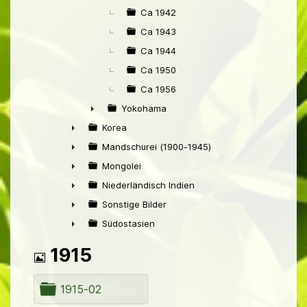
Ca 1942
Ca 1943
Ca 1944
Ca 1950
Ca 1956
Yokohama
►
Korea
►
Mandschurei (1900-1945)
►
Mongolei
►
Niederländisch Indien
►
Sonstige Bilder
►
Südostasien
►
Bild
1915
O
1915-02
r