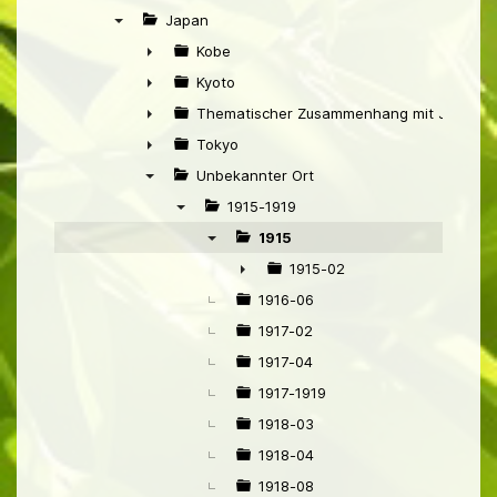
►
Japan
▼
Kobe
►
Kyoto
►
Thematischer Zusammenhang mit Japan
►
Tokyo
►
Unbekannter Ort
▼
1915-1919
▼
1915
▼
1915-02
►
1916-06
1917-02
1917-04
1917-1919
1918-03
1918-04
1918-08