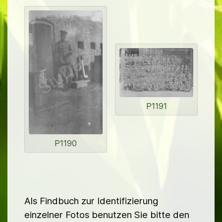
d
n
e
r
P1191
P1190
Als Findbuch zur Identifizierung
einzelner Fotos benutzen Sie bitte den