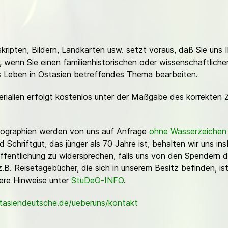
ripten, Bildern, Landkarten usw. setzt voraus, daß Sie uns 
or, wenn Sie einen familienhistorischen oder wissenschaftlic
es Leben in Ostasien betreffendes Thema bearbeiten.
erialien erfolgt kostenlos unter der Maßgabe des korrekten 
Fotographien werden von uns auf Anfrage
ohne Wasserzeichen
Schriftgut, das jünger als 70 Jahre ist, behalten wir uns ins
ffentlichung zu widersprechen, falls uns von den Spendern d
z.B. Reisetagebücher, die sich in unserem Besitz befinden, is
sere Hinweise unter
StuDeO-INFO
.
stasiendeutsche.de/ueberuns/kontakt