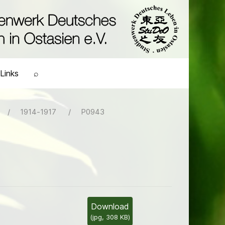
Links
⌕
1914-1917
P0943
Download
(
jpg,
308 KB
)