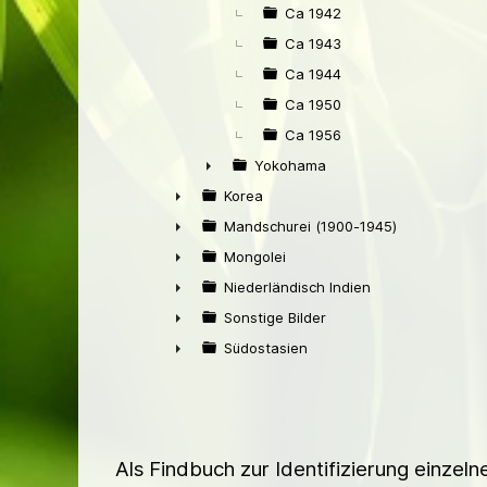
Ca 1942
Ca 1943
Ca 1944
Ca 1950
Ca 1956
Yokohama
►
Korea
►
Mandschurei (1900-1945)
►
Mongolei
►
Niederländisch Indien
►
Sonstige Bilder
►
Südostasien
►
Als Findbuch zur Identifizierung einzel