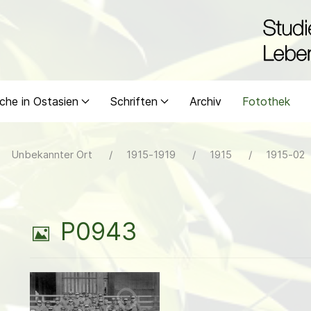
che in Ostasien
Schriften
Archiv
Fotothek
Unbekannter Ort
1915-1919
1915
1915-02
B
P0943
i
l