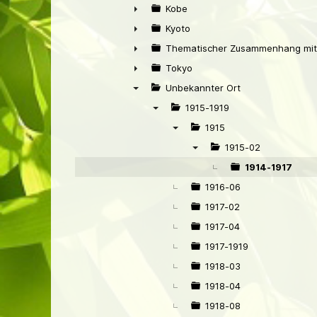
▼
Kobe
►
Kyoto
►
Thematischer Zusammenhang mit
►
Tokyo
►
Unbekannter Ort
▼
1915-1919
▼
1915
▼
1915-02
▼
1914-1917
1916-06
1917-02
1917-04
1917-1919
1918-03
1918-04
1918-08