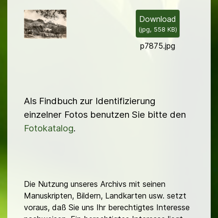
i
l
Download
(
jpg,
558 KB
)
d
p7875.jpg
Als Findbuch zur Identifizierung
einzelner Fotos benutzen Sie bitte den
Fotokatalog
.
Die Nutzung unseres Archivs mit seinen
Manuskripten, Bildern, Landkarten usw. setzt
voraus, daß Sie uns Ihr berechtigtes Interesse