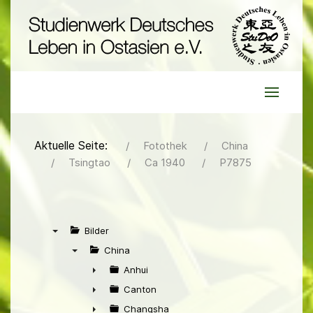
Aktuelle Seite:
Fotothek
China
Tsingtao
Ca 1940
P7875
Bilder
▼
China
▼
Anhui
►
Canton
►
Changsha