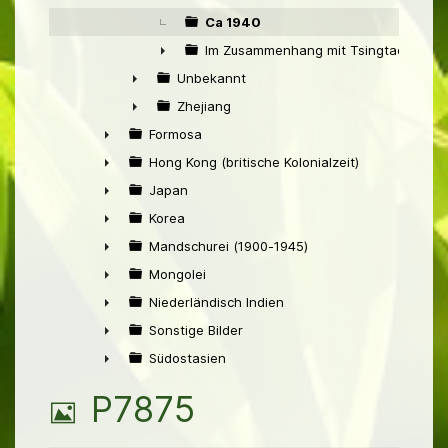
Ca 1940
Im Zusammenhang mit Tsingtao
►
Unbekannt
►
Zhejiang
►
Formosa
►
Hong Kong (britische Kolonialzeit)
►
Japan
►
Korea
►
Mandschurei (1900-1945)
►
Mongolei
►
Niederländisch Indien
►
Sonstige Bilder
►
Südostasien
►
B
P7875