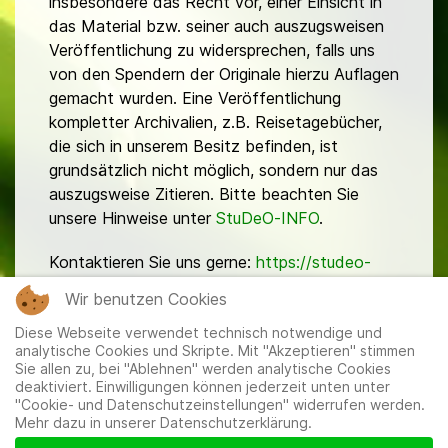
insbesondere das Recht vor, einer Einsicht in
das Material bzw. seiner auch auszugsweisen
Veröffentlichung zu widersprechen, falls uns
von den Spendern der Originale hierzu Auflagen
gemacht wurden. Eine Veröffentlichung
kompletter Archivalien, z.B. Reisetagebücher,
die sich in unserem Besitz befinden, ist
grundsätzlich nicht möglich, sondern nur das
auszugsweise Zitieren. Bitte beachten Sie
unsere Hinweise unter
StuDeO-INFO
.
Kontaktieren Sie uns gerne:
https://studeo-
ostasiendeutsche.de/ueberuns/kontakt
Wir benutzen Cookies
Diese Webseite verwendet technisch notwendige und
analytische Cookies und Skripte. Mit "Akzeptieren" stimmen
Sie allen zu, bei "Ablehnen" werden analytische Cookies
deaktiviert. Einwilligungen können jederzeit unten unter
"Cookie- und Datenschutzeinstellungen" widerrufen werden.
Mehr dazu in unserer Datenschutzerklärung.
Mitglieder
|
Impressum
|
Datenschutzerklärung
|
Cookie-