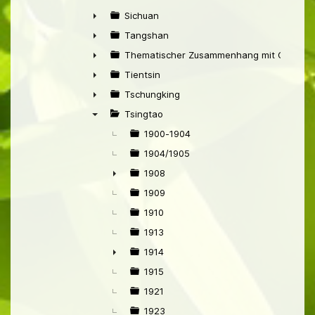
►
Sichuan
►
Tangshan
►
Thematischer Zusammenhang mit China
►
Tientsin
►
Tschungking
►
Tsingtao
▼
1900-1904
1904/1905
1908
►
1909
1910
1913
1914
►
1915
1921
1923