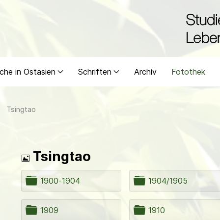
che in Ostasien
Schriften
Archiv
Fotothek
Tsingtao
Bild
Tsingtao
O
O
1900-1904
1904/1905
r
r
d
d
n
n
O
O
1909
1910
e
e
r
r