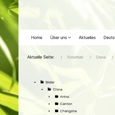
Home
Über uns
Aktuelles
Deuts
Aktuelle Seite:
Fotothek
China
Bilder
▼
China
▼
Anhui
►
Canton
►
Changsha