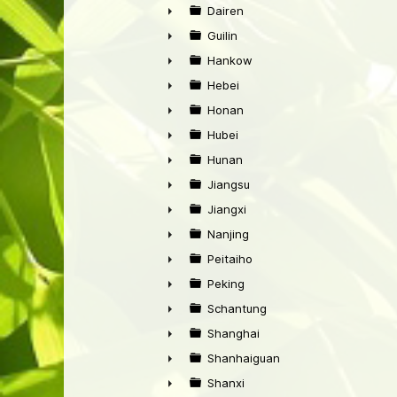
►
Dairen
►
Guilin
►
Hankow
►
Hebei
►
Honan
►
Hubei
►
Hunan
►
Jiangsu
►
Jiangxi
►
Nanjing
►
Peitaiho
►
Peking
►
Schantung
►
Shanghai
►
Shanhaiguan
►
Shanxi