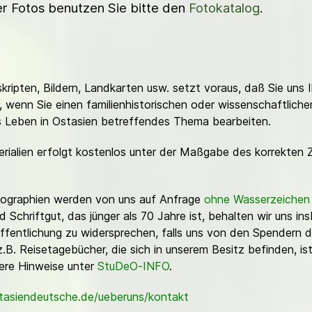
ner Fotos benutzen Sie bitte den
Fotokatalog
.
ripten, Bildern, Landkarten usw. setzt voraus, daß Sie uns 
or, wenn Sie einen familienhistorischen oder wissenschaftlic
es Leben in Ostasien betreffendes Thema bearbeiten.
erialien erfolgt kostenlos unter der Maßgabe des korrekten 
Fotographien werden von uns auf Anfrage
ohne Wasserzeichen
Schriftgut, das jünger als 70 Jahre ist, behalten wir uns ins
ffentlichung zu widersprechen, falls uns von den Spendern d
z.B. Reisetagebücher, die sich in unserem Besitz befinden, is
sere Hinweise unter
StuDeO-INFO
.
stasiendeutsche.de/ueberuns/kontakt