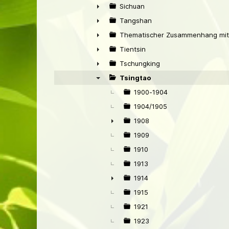
►
Sichuan
►
Tangshan
►
Thematischer Zusammenhang mit
►
Tientsin
►
Tschungking
►
Tsingtao
▼
1900-1904
1904/1905
1908
►
1909
1910
1913
1914
►
1915
1921
1923