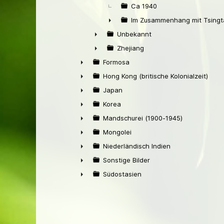
Ca 1940
Im Zusammenhang mit Tsingt
►
Unbekannt
►
Zhejiang
►
Formosa
►
Hong Kong (britische Kolonialzeit)
►
Japan
►
Korea
►
Mandschurei (1900-1945)
►
Mongolei
►
Niederländisch Indien
►
Sonstige Bilder
►
Südostasien
►