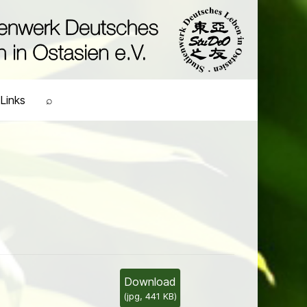
Links
⌕
Download
(
jpg,
441 KB
)