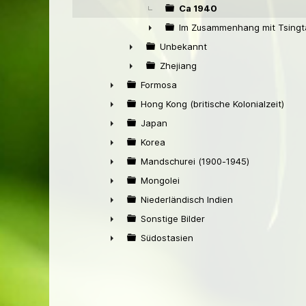
Ca 1940
Im Zusammenhang mit Tsingt
►
Unbekannt
►
Zhejiang
►
Formosa
►
Hong Kong (britische Kolonialzeit)
►
Japan
►
Korea
►
Mandschurei (1900-1945)
►
Mongolei
►
Niederländisch Indien
►
Sonstige Bilder
►
Südostasien
►