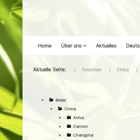
Home
Über uns
Aktuelles
Deuts
Aktuelle Seite:
Fotothek
China
Bilder
▼
China
▼
Anhui
►
Canton
►
Changsha