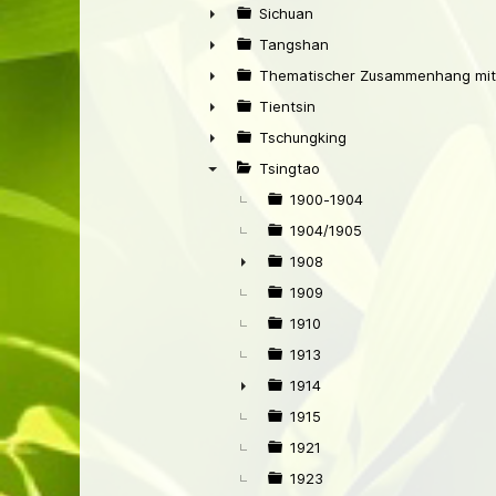
►
Sichuan
►
Tangshan
►
Thematischer Zusammenhang mit
►
Tientsin
►
Tschungking
►
Tsingtao
▼
1900-1904
1904/1905
1908
►
1909
1910
1913
1914
►
1915
1921
1923