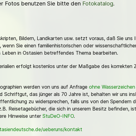
ner Fotos benutzen Sie bitte den
Fotokatalog
.
ripten, Bildern, Landkarten usw. setzt voraus, daß Sie uns 
or, wenn Sie einen familienhistorischen oder wissenschaftlic
es Leben in Ostasien betreffendes Thema bearbeiten.
erialien erfolgt kostenlos unter der Maßgabe des korrekten 
Fotographien werden von uns auf Anfrage
ohne Wasserzeichen
Schriftgut, das jünger als 70 Jahre ist, behalten wir uns ins
ffentlichung zu widersprechen, falls uns von den Spendern d
z.B. Reisetagebücher, die sich in unserem Besitz befinden, is
sere Hinweise unter
StuDeO-INFO
.
stasiendeutsche.de/ueberuns/kontakt