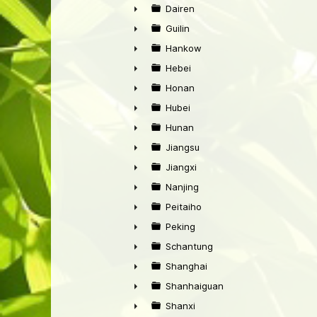
►
Dairen
►
Guilin
►
Hankow
►
Hebei
►
Honan
►
Hubei
►
Hunan
►
Jiangsu
►
Jiangxi
►
Nanjing
►
Peitaiho
►
Peking
►
Schantung
►
Shanghai
►
Shanhaiguan
►
Shanxi