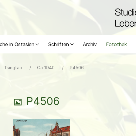
che in Ostasien
Schriften
Archiv
Fotothek
Tsingtao
Ca 1940
P4506
B
P4506
i
l