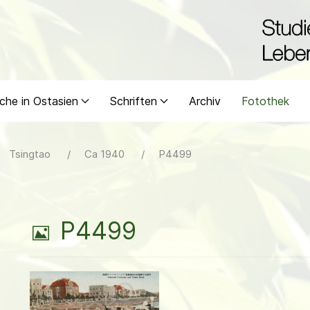
che in Ostasien
Schriften
Archiv
Fotothek
Tsingtao
Ca 1940
P4499
B
P4499
i
l