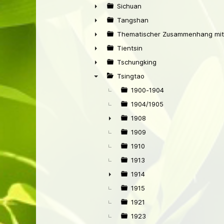
►
Sichuan
►
Tangshan
►
Thematischer Zusammenhang mit
►
Tientsin
►
Tschungking
►
Tsingtao
▼
1900-1904
1904/1905
1908
►
1909
1910
1913
1914
►
1915
1921
1923