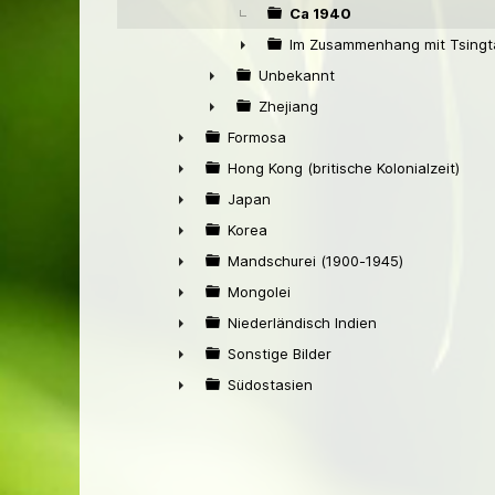
Ca 1940
Im Zusammenhang mit Tsingt
►
Unbekannt
►
Zhejiang
►
Formosa
►
Hong Kong (britische Kolonialzeit)
►
Japan
►
Korea
►
Mandschurei (1900-1945)
►
Mongolei
►
Niederländisch Indien
►
Sonstige Bilder
►
Südostasien
►