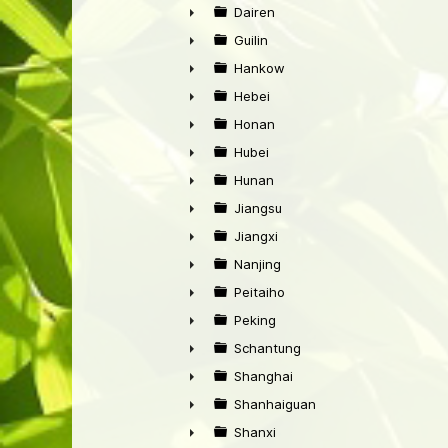
►
Dairen
►
Guilin
►
Hankow
►
Hebei
►
Honan
►
Hubei
►
Hunan
►
Jiangsu
►
Jiangxi
►
Nanjing
►
Peitaiho
►
Peking
►
Schantung
►
Shanghai
►
Shanhaiguan
►
Shanxi