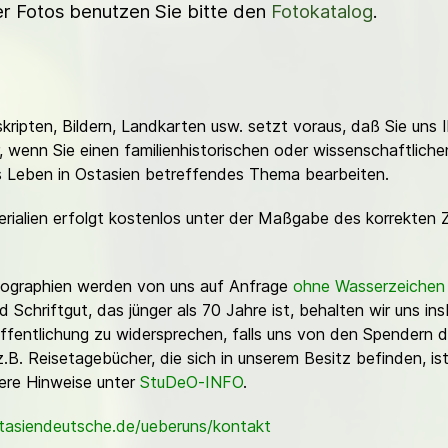
ner Fotos benutzen Sie bitte den
Fotokatalog
.
ripten, Bildern, Landkarten usw. setzt voraus, daß Sie uns 
or, wenn Sie einen familienhistorischen oder wissenschaftlic
es Leben in Ostasien betreffendes Thema bearbeiten.
erialien erfolgt kostenlos unter der Maßgabe des korrekten 
Fotographien werden von uns auf Anfrage
ohne Wasserzeichen
Schriftgut, das jünger als 70 Jahre ist, behalten wir uns ins
ffentlichung zu widersprechen, falls uns von den Spendern d
z.B. Reisetagebücher, die sich in unserem Besitz befinden, is
sere Hinweise unter
StuDeO-INFO
.
stasiendeutsche.de/ueberuns/kontakt