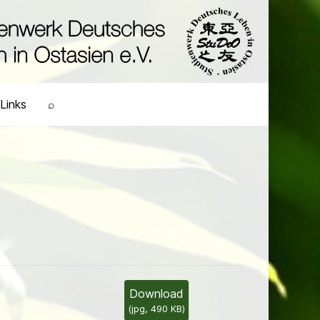
Links
⌕
Download
(
jpg,
490 KB
)