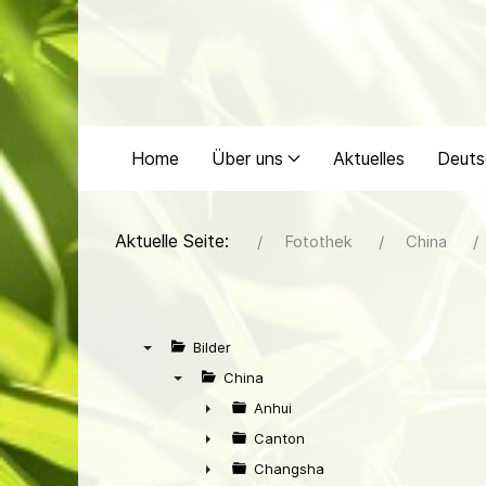
Home
Über uns
Aktuelles
Deuts
Aktuelle Seite:
Fotothek
China
Bilder
▼
China
▼
Anhui
►
Canton
►
Changsha