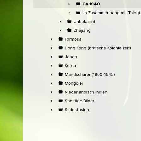
Ca 1940
Im Zusammenhang mit Tsingt
►
Unbekannt
►
Zhejiang
►
Formosa
►
Hong Kong (britische Kolonialzeit)
►
Japan
►
Korea
►
Mandschurei (1900-1945)
►
Mongolei
►
Niederländisch Indien
►
Sonstige Bilder
►
Südostasien
►