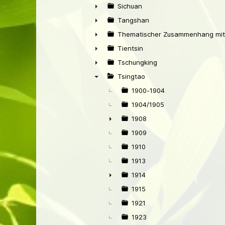
►
Sichuan
►
Tangshan
►
Thematischer Zusammenhang mit
►
Tientsin
►
Tschungking
►
Tsingtao
▼
1900-1904
1904/1905
1908
►
1909
1910
1913
1914
►
1915
1921
1923