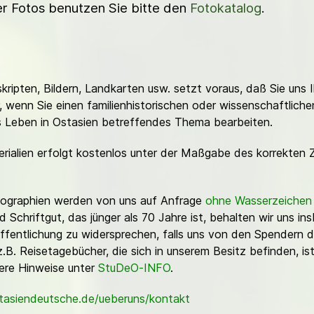
ner Fotos benutzen Sie bitte den
Fotokatalog
.
ripten, Bildern, Landkarten usw. setzt voraus, daß Sie uns 
or, wenn Sie einen familienhistorischen oder wissenschaftlic
es Leben in Ostasien betreffendes Thema bearbeiten.
erialien erfolgt kostenlos unter der Maßgabe des korrekten 
Fotographien werden von uns auf Anfrage
ohne Wasserzeichen
Schriftgut, das jünger als 70 Jahre ist, behalten wir uns ins
ffentlichung zu widersprechen, falls uns von den Spendern d
z.B. Reisetagebücher, die sich in unserem Besitz befinden, is
sere Hinweise unter
StuDeO-INFO
.
stasiendeutsche.de/ueberuns/kontakt