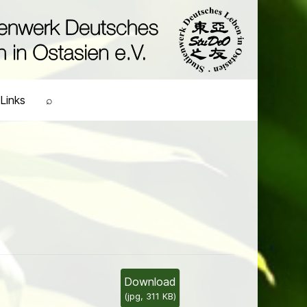
Links
⌕
Download
(
jpg,
311 KB
)