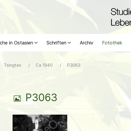
che in Ostasien
Schriften
Archiv
Fotothek
Tsingtao
Ca 1940
P3063
B
P3063
i
l