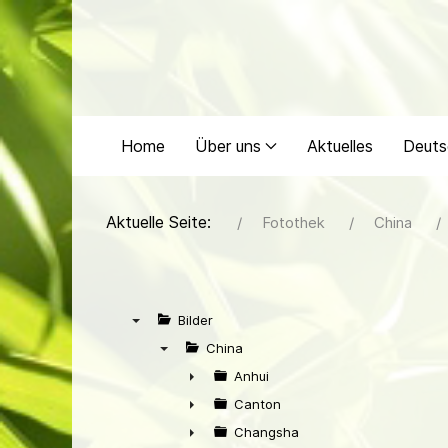
Home
Über uns
Aktuelles
Deuts
Aktuelle Seite:
Fotothek
China
Bilder
▼
China
▼
Anhui
►
Canton
►
Changsha