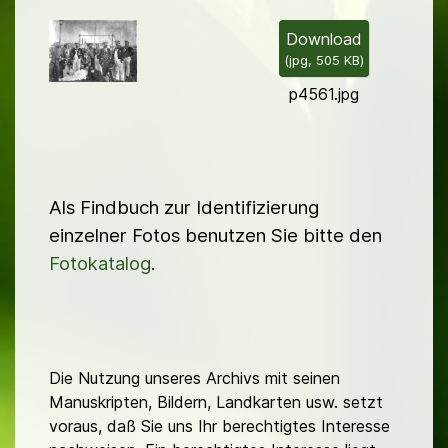
i
l
Download
(
jpg,
505 KB
)
d
p4561.jpg
Als Findbuch zur Identifizierung
einzelner Fotos benutzen Sie bitte den
Fotokatalog
.
Die Nutzung unseres Archivs mit seinen
Manuskripten, Bildern, Landkarten usw. setzt
voraus, daß Sie uns Ihr berechtigtes Interesse