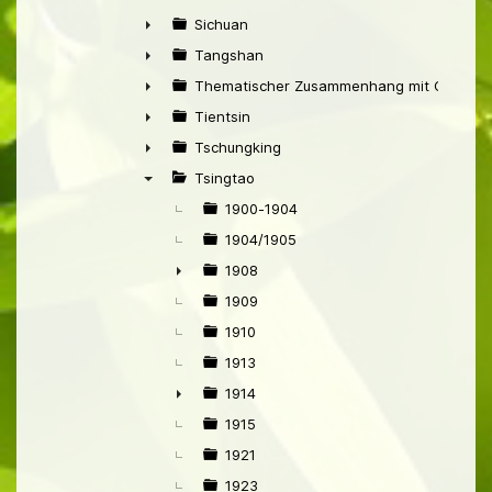
►
Sichuan
►
Tangshan
►
Thematischer Zusammenhang mit China
►
Tientsin
►
Tschungking
►
Tsingtao
▼
1900-1904
1904/1905
1908
►
1909
1910
1913
1914
►
1915
1921
1923