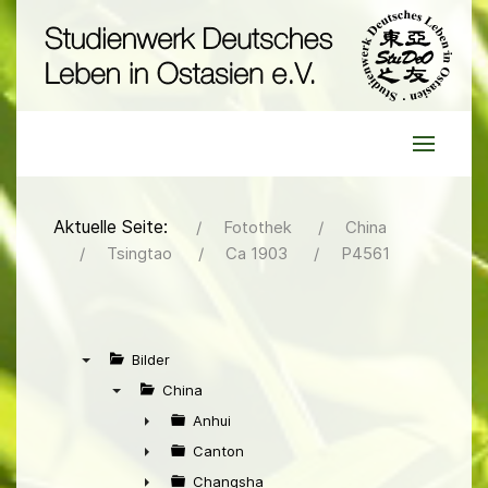
Aktuelle Seite:
Fotothek
China
Tsingtao
Ca 1903
P4561
Bilder
▼
China
▼
Anhui
►
Canton
►
Changsha