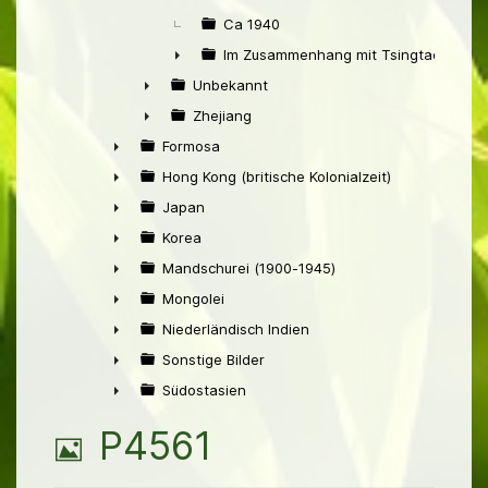
Ca 1940
Im Zusammenhang mit Tsingtao
►
Unbekannt
►
Zhejiang
►
Formosa
►
Hong Kong (britische Kolonialzeit)
►
Japan
►
Korea
►
Mandschurei (1900-1945)
►
Mongolei
►
Niederländisch Indien
►
Sonstige Bilder
►
Südostasien
►
B
P4561