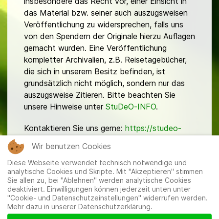
insbesondere das Recht vor, einer Einsicht in
das Material bzw. seiner auch auszugsweisen
Veröffentlichung zu widersprechen, falls uns
von den Spendern der Originale hierzu Auflagen
gemacht wurden. Eine Veröffentlichung
kompletter Archivalien, z.B. Reisetagebücher,
die sich in unserem Besitz befinden, ist
grundsätzlich nicht möglich, sondern nur das
auszugsweise Zitieren. Bitte beachten Sie
unsere Hinweise unter
StuDeO-INFO
.
Kontaktieren Sie uns gerne:
https://studeo-
ostasiendeutsche.de/ueberuns/kontakt
Wir benutzen Cookies
Diese Webseite verwendet technisch notwendige und
analytische Cookies und Skripte. Mit "Akzeptieren" stimmen
Sie allen zu, bei "Ablehnen" werden analytische Cookies
deaktiviert. Einwilligungen können jederzeit unten unter
"Cookie- und Datenschutzeinstellungen" widerrufen werden.
Mehr dazu in unserer Datenschutzerklärung.
Mitglieder
|
Impressum
|
Datenschutzerklärung
|
Cookie-