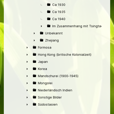
Ca 1930
Ca 1935
Ca 1940
Im Zusammenhang mit Tsingtao
►
Unbekannt
►
Zhejiang
►
Formosa
►
Hong Kong (britische Kolonialzeit)
►
Japan
►
Korea
►
Mandschurei (1900-1945)
►
Mongolei
►
Niederländisch Indien
►
Sonstige Bilder
►
Südostasien
►