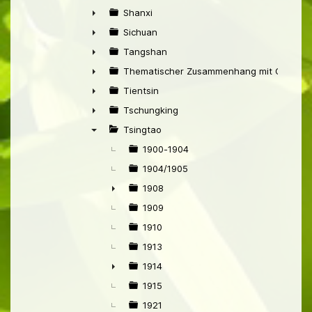
►
Shanxi
►
Sichuan
►
Tangshan
►
Thematischer Zusammenhang mit China
►
Tientsin
►
Tschungking
►
Tsingtao
▼
1900-1904
1904/1905
1908
►
1909
1910
1913
1914
►
1915
1921