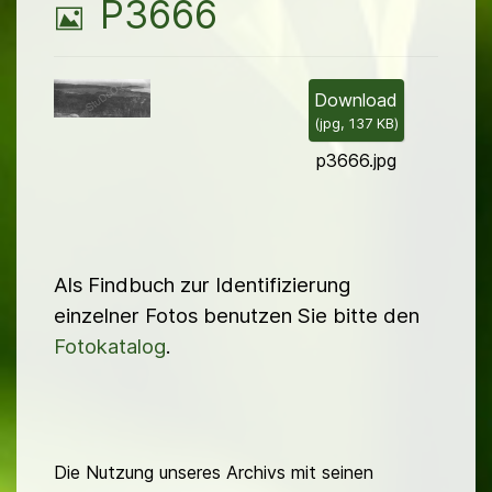
B
P3666
i
l
Download
(
jpg,
137 KB
)
d
p3666.jpg
Als Findbuch zur Identifizierung
einzelner Fotos benutzen Sie bitte den
Fotokatalog
.
Die Nutzung unseres Archivs mit seinen