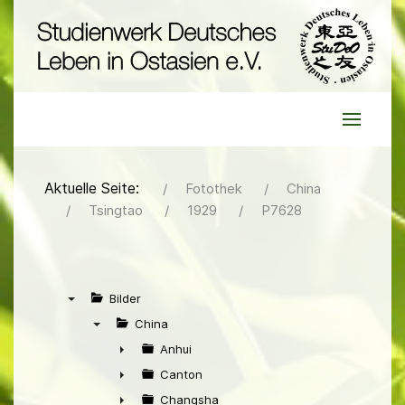
Aktuelle Seite:
Fotothek
China
Tsingtao
1929
P7628
Bilder
▼
China
▼
Anhui
►
Canton
►
Changsha