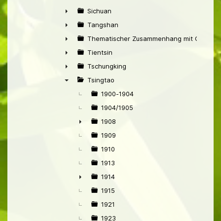
►
Sichuan
►
Tangshan
►
Thematischer Zusammenhang mit China
►
Tientsin
►
Tschungking
►
Tsingtao
▼
1900-1904
1904/1905
1908
►
1909
1910
1913
1914
►
1915
1921
1923