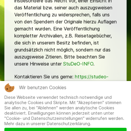
insbesondere das Recht vor, einer Einsicht in
das Material bzw. seiner auch auszugsweisen
Veröffentlichung zu widersprechen, falls uns
von den Spendern der Originale hierzu Auflagen
gemacht wurden. Eine Veröffentlichung
kompletter Archivalien, z.B. Reisetagebücher,
die sich in unserem Besitz befinden, ist
grundsätzlich nicht möglich, sondern nur das
auszugsweise Zitieren. Bitte beachten Sie
unsere Hinweise unter
StuDeO-INFO
.
Kontaktieren Sie uns gerne:
https://studeo-
ostasiendeutsche.de/ueberuns/kontakt
Wir benutzen Cookies
Diese Webseite verwendet technisch notwendige und
analytische Cookies und Skripte. Mit "Akzeptieren" stimmen
Sie allen zu, bei "Ablehnen" werden analytische Cookies
deaktiviert. Einwilligungen können jederzeit unten unter
"Cookie- und Datenschutzeinstellungen" widerrufen werden.
Mehr dazu in unserer Datenschutzerklärung.
Mitglieder
|
Impressum
|
Datenschutzerklärung
|
Cookie-