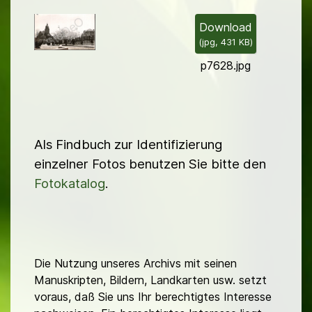
i
l
Download
(
jpg,
431 KB
)
d
p7628.jpg
Als Findbuch zur Identifizierung
einzelner Fotos benutzen Sie bitte den
Fotokatalog
.
Die Nutzung unseres Archivs mit seinen
Manuskripten, Bildern, Landkarten usw. setzt
voraus, daß Sie uns Ihr berechtigtes Interesse