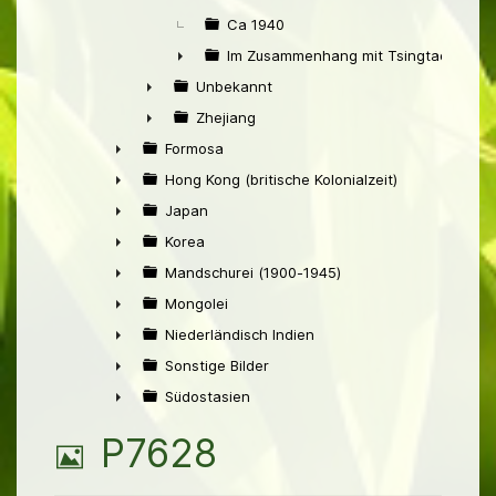
Ca 1940
Im Zusammenhang mit Tsingtao
►
Unbekannt
►
Zhejiang
►
Formosa
►
Hong Kong (britische Kolonialzeit)
►
Japan
►
Korea
►
Mandschurei (1900-1945)
►
Mongolei
►
Niederländisch Indien
►
Sonstige Bilder
►
Südostasien
►
B
P7628