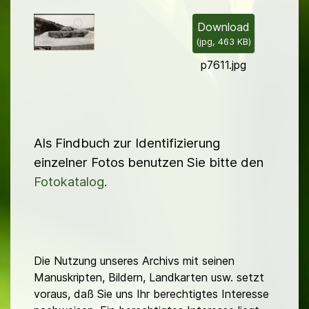
i
l
Download
(
jpg,
463 KB
)
d
p7611.jpg
Als Findbuch zur Identifizierung
einzelner Fotos benutzen Sie bitte den
Fotokatalog
.
Die Nutzung unseres Archivs mit seinen
Manuskripten, Bildern, Landkarten usw. setzt
voraus, daß Sie uns Ihr berechtigtes Interesse