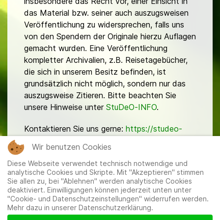
insbesondere das Recht vor, einer Einsicht in
das Material bzw. seiner auch auszugsweisen
Veröffentlichung zu widersprechen, falls uns
von den Spendern der Originale hierzu Auflagen
gemacht wurden. Eine Veröffentlichung
kompletter Archivalien, z.B. Reisetagebücher,
die sich in unserem Besitz befinden, ist
grundsätzlich nicht möglich, sondern nur das
auszugsweise Zitieren. Bitte beachten Sie
unsere Hinweise unter
StuDeO-INFO
.
Kontaktieren Sie uns gerne:
https://studeo-
ostasiendeutsche.de/ueberuns/kontakt
Wir benutzen Cookies
Diese Webseite verwendet technisch notwendige und
analytische Cookies und Skripte. Mit "Akzeptieren" stimmen
Sie allen zu, bei "Ablehnen" werden analytische Cookies
deaktiviert. Einwilligungen können jederzeit unten unter
"Cookie- und Datenschutzeinstellungen" widerrufen werden.
Mehr dazu in unserer Datenschutzerklärung.
Mitglieder
|
Impressum
|
Datenschutzerklärung
|
Cookie-