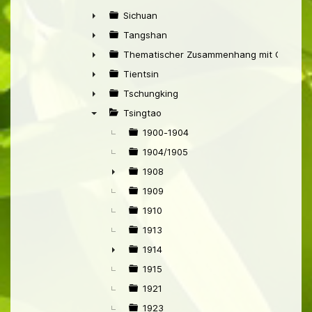
►
Sichuan
►
Tangshan
►
Thematischer Zusammenhang mit China
►
Tientsin
►
Tschungking
►
Tsingtao
▼
1900-1904
1904/1905
1908
►
1909
1910
1913
1914
►
1915
1921
1923