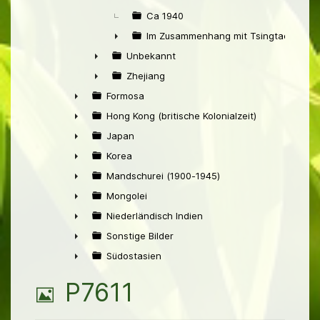
Ca 1940
Im Zusammenhang mit Tsingtao
►
Unbekannt
►
Zhejiang
►
Formosa
►
Hong Kong (britische Kolonialzeit)
►
Japan
►
Korea
►
Mandschurei (1900-1945)
►
Mongolei
►
Niederländisch Indien
►
Sonstige Bilder
►
Südostasien
►
B
P7611