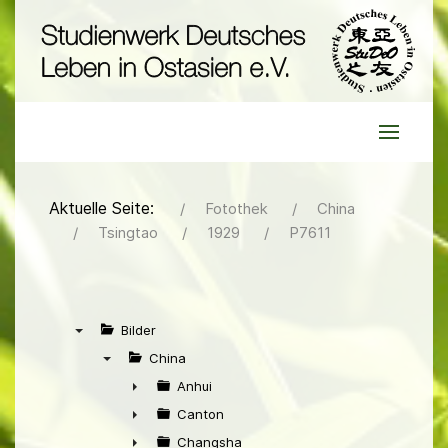
Aktuelle Seite:
Fotothek
China
Tsingtao
1929
P7611
Bilder
▼
China
▼
Anhui
►
Canton
►
Changsha