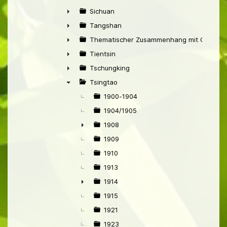
►
Sichuan
►
Tangshan
►
Thematischer Zusammenhang mit China
►
Tientsin
►
Tschungking
►
Tsingtao
▼
1900-1904
1904/1905
1908
►
1909
1910
1913
1914
►
1915
1921
1923