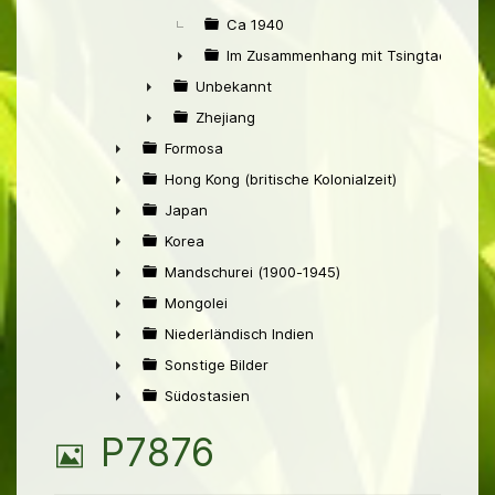
Ca 1940
Im Zusammenhang mit Tsingtao
►
Unbekannt
►
Zhejiang
►
Formosa
►
Hong Kong (britische Kolonialzeit)
►
Japan
►
Korea
►
Mandschurei (1900-1945)
►
Mongolei
►
Niederländisch Indien
►
Sonstige Bilder
►
Südostasien
►
B
P7876