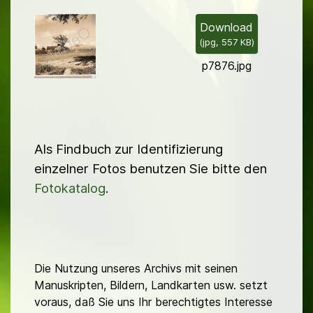
i
l
Download
(
jpg,
557 KB
)
d
p7876.jpg
Als Findbuch zur Identifizierung
einzelner Fotos benutzen Sie bitte den
Fotokatalog
.
Die Nutzung unseres Archivs mit seinen
Manuskripten, Bildern, Landkarten usw. setzt
voraus, daß Sie uns Ihr berechtigtes Interesse