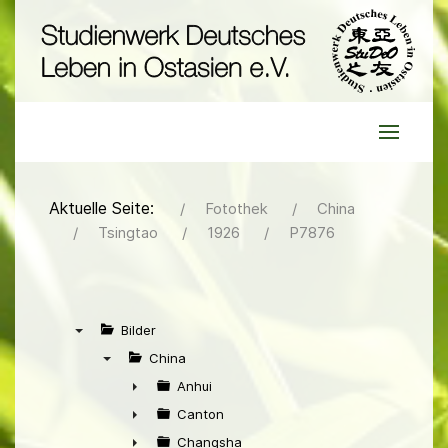
Aktuelle Seite:
Fotothek
China
Tsingtao
1926
P7876
Bilder
▼
China
▼
Anhui
►
Canton
►
Changsha