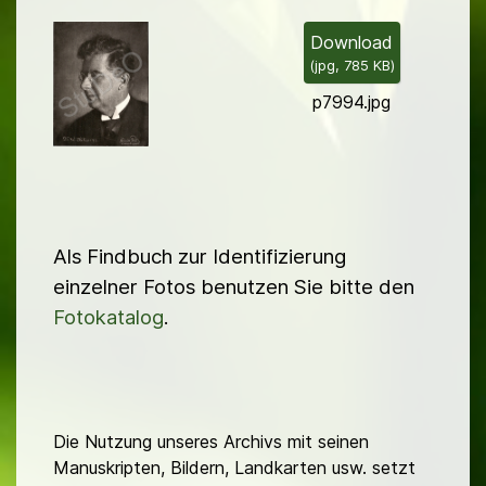
i
l
Download
(
jpg,
785 KB
)
d
p7994.jpg
Als Findbuch zur Identifizierung
einzelner Fotos benutzen Sie bitte den
Fotokatalog
.
Die Nutzung unseres Archivs mit seinen
Manuskripten, Bildern, Landkarten usw. setzt