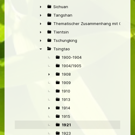
►
Sichuan
►
Tangshan
►
Thematischer Zusammenhang mit China
►
Tientsin
►
Tschungking
►
Tsingtao
▼
1900-1904
1904/1905
1908
►
1909
1910
1913
1914
►
1915
1921
1923