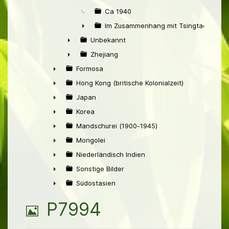
Ca 1940
Im Zusammenhang mit Tsingtao
►
Unbekannt
►
Zhejiang
►
Formosa
►
Hong Kong (britische Kolonialzeit)
►
Japan
►
Korea
►
Mandschurei (1900-1945)
►
Mongolei
►
Niederländisch Indien
►
Sonstige Bilder
►
Südostasien
►
B
P7994