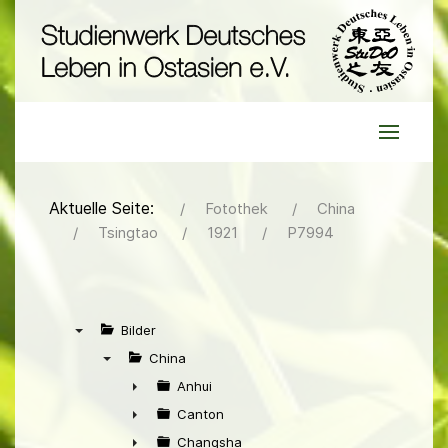
Aktuelle Seite:
Fotothek
China
Tsingtao
1921
P7994
Bilder
▼
China
▼
Anhui
►
Canton
►
Changsha