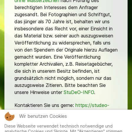
ohne Wasserzeichen
nach Prüfung des
berechtigten Interesses dem Anfrager
zugesandt. Bei Fotographien und Schriftgut,
das jünger als 70 Jahre ist, behalten wir uns
insbesondere das Recht vor, einer Einsicht in
das Material bzw. seiner auch auszugsweisen
Veröffentlichung zu widersprechen, falls uns
von den Spendern der Originale hierzu Auflagen
gemacht wurden. Eine Veröffentlichung
kompletter Archivalien, z.B. Reisetagebücher,
die sich in unserem Besitz befinden, ist
grundsätzlich nicht möglich, sondern nur das
auszugsweise Zitieren. Bitte beachten Sie
unsere Hinweise unter
StuDeO-INFO
.
Kontaktieren Sie uns gerne:
https://studeo-
ostasiendeutsche.de/ueberuns/kontakt
Wir benutzen Cookies
Diese Webseite verwendet technisch notwendige und
analytische Cookies und Skripte. Mit "Akzeptieren" stimmen