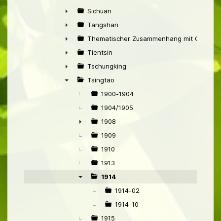
►
Sichuan
►
Tangshan
►
Thematischer Zusammenhang mit China
►
Tientsin
►
Tschungking
►
Tsingtao
▼
1900-1904
1904/1905
1908
►
1909
1910
1913
1914
▼
1914-02
1914-10
1915