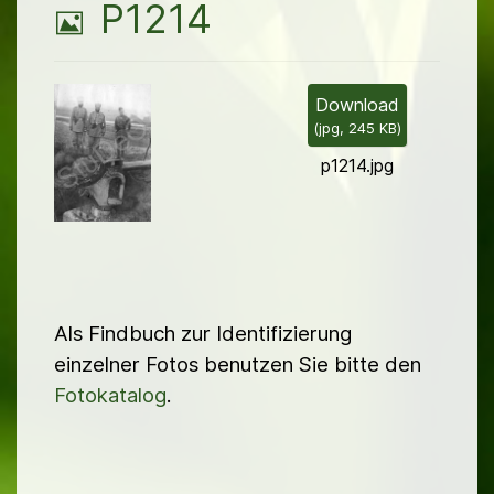
B
P1214
i
l
Download
(
jpg,
245 KB
)
d
p1214.jpg
Als Findbuch zur Identifizierung
einzelner Fotos benutzen Sie bitte den
Fotokatalog
.