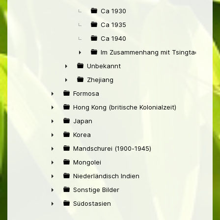
Ca 1930
Ca 1935
Ca 1940
Im Zusammenhang mit Tsingtao
►
Unbekannt
►
Zhejiang
►
Formosa
►
Hong Kong (britische Kolonialzeit)
►
Japan
►
Korea
►
Mandschurei (1900-1945)
►
Mongolei
►
Niederländisch Indien
►
Sonstige Bilder
►
Südostasien
►