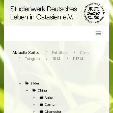
Aktuelle Seite:
Fotothek
China
Tsingtao
1914
P1214
Bilder
▼
China
▼
Anhui
►
Canton
►
Changsha