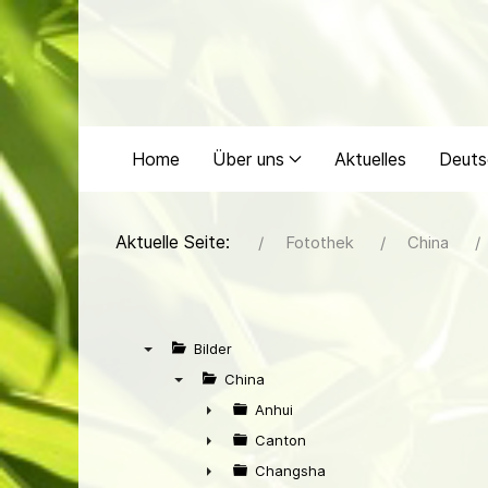
Home
Über uns
Aktuelles
Deuts
Aktuelle Seite:
Fotothek
China
Bilder
▼
China
▼
Anhui
►
Canton
►
Changsha