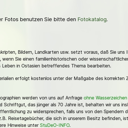
ner Fotos benutzen Sie bitte den
Fotokatalog
.
ripten, Bildern, Landkarten usw. setzt voraus, daß Sie uns 
or, wenn Sie einen familienhistorischen oder wissenschaftlic
es Leben in Ostasien betreffendes Thema bearbeiten.
erialien erfolgt kostenlos unter der Maßgabe des korrekten 
Fotographien werden von uns auf Anfrage
ohne Wasserzeichen
Schriftgut, das jünger als 70 Jahre ist, behalten wir uns ins
ffentlichung zu widersprechen, falls uns von den Spendern d
z.B. Reisetagebücher, die sich in unserem Besitz befinden, is
sere Hinweise unter
StuDeO-INFO
.