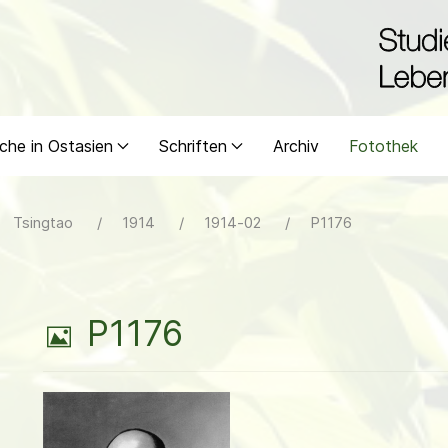
che in Ostasien
Schriften
Archiv
Fotothek
Tsingtao
1914
1914-02
P1176
B
P1176
i
l