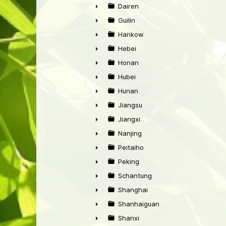
►
Dairen
►
Guilin
►
Hankow
►
Hebei
►
Honan
►
Hubei
►
Hunan
►
Jiangsu
►
Jiangxi
►
Nanjing
►
Peitaiho
►
Peking
►
Schantung
►
Shanghai
►
Shanhaiguan
►
Shanxi