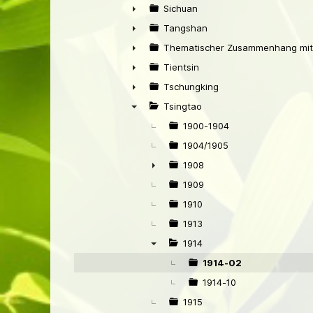
►
Sichuan
►
Tangshan
►
Thematischer Zusammenhang mit
►
Tientsin
►
Tschungking
►
Tsingtao
▼
1900-1904
1904/1905
1908
►
1909
1910
1913
1914
▼
1914-02
1914-10
1915