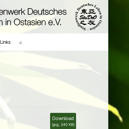
Links
⌕
Download
(
jpg,
240 KB
)