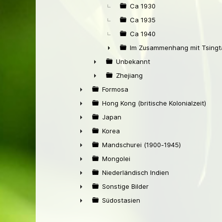
Ca 1930
Ca 1935
Ca 1940
Im Zusammenhang mit Tsingt
►
Unbekannt
►
Zhejiang
►
Formosa
►
Hong Kong (britische Kolonialzeit)
►
Japan
►
Korea
►
Mandschurei (1900-1945)
►
Mongolei
►
Niederländisch Indien
►
Sonstige Bilder
►
Südostasien
►