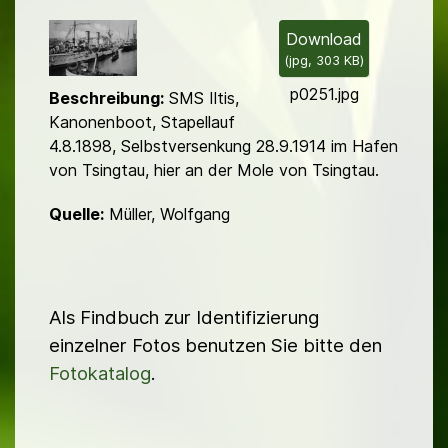
i
l
Download
(
jpg,
303 KB
)
d
p0251.jpg
Beschreibung:
SMS Iltis,
Kanonenboot, Stapellauf
4.8.1898, Selbstversenkung 28.9.1914 im Hafen
von Tsingtau, hier an der Mole von Tsingtau.
Quelle:
Müller, Wolfgang
Als Findbuch zur Identifizierung
einzelner Fotos benutzen Sie bitte den
Fotokatalog
.