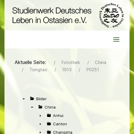
Aktuelle Seite:
Fotothek
China
Tsingtao
1913
P0251
Bilder
▼
China
▼
Anhui
►
Canton
►
Changsha