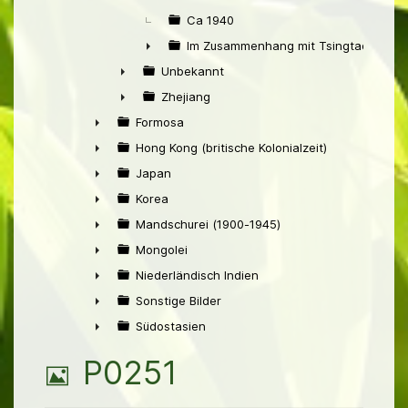
Ca 1940
Im Zusammenhang mit Tsingtao
►
Unbekannt
►
Zhejiang
►
Formosa
►
Hong Kong (britische Kolonialzeit)
►
Japan
►
Korea
►
Mandschurei (1900-1945)
►
Mongolei
►
Niederländisch Indien
►
Sonstige Bilder
►
Südostasien
►
B
P0251