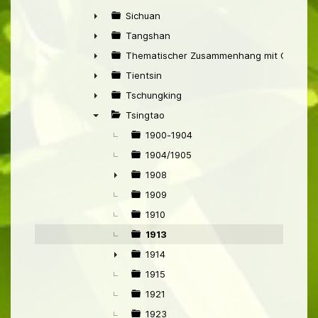
►
Sichuan
►
Tangshan
►
Thematischer Zusammenhang mit China
►
Tientsin
►
Tschungking
►
Tsingtao
▼
1900-1904
1904/1905
1908
►
1909
1910
1913
1914
►
1915
1921
1923