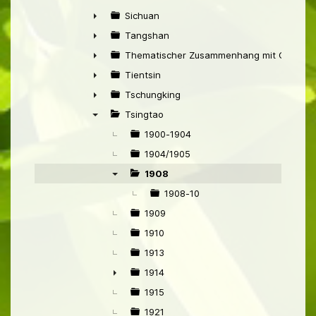
►
Sichuan
►
Tangshan
►
Thematischer Zusammenhang mit China
►
Tientsin
►
Tschungking
►
Tsingtao
▼
1900-1904
1904/1905
1908
▼
1908-10
1909
1910
1913
1914
►
1915
1921