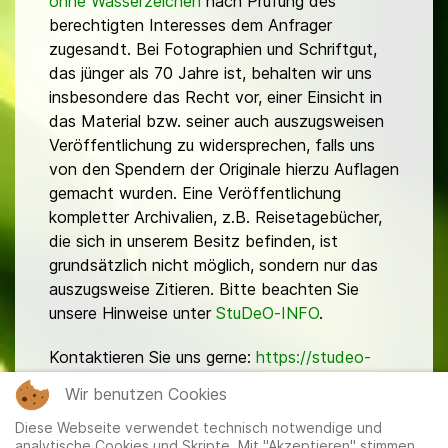
ohne Wasserzeichen
nach Prüfung des
berechtigten Interesses dem Anfrager
zugesandt. Bei Fotographien und Schriftgut,
das jünger als 70 Jahre ist, behalten wir uns
insbesondere das Recht vor, einer Einsicht in
das Material bzw. seiner auch auszugsweisen
Veröffentlichung zu widersprechen, falls uns
von den Spendern der Originale hierzu Auflagen
gemacht wurden. Eine Veröffentlichung
kompletter Archivalien, z.B. Reisetagebücher,
die sich in unserem Besitz befinden, ist
grundsätzlich nicht möglich, sondern nur das
auszugsweise Zitieren. Bitte beachten Sie
unsere Hinweise unter
StuDeO-INFO
.
Kontaktieren Sie uns gerne:
https://studeo-
ostasiendeutsche.de/ueberuns/kontakt
Wir benutzen Cookies
Diese Webseite verwendet technisch notwendige und
analytische Cookies und Skripte. Mit "Akzeptieren" stimmen