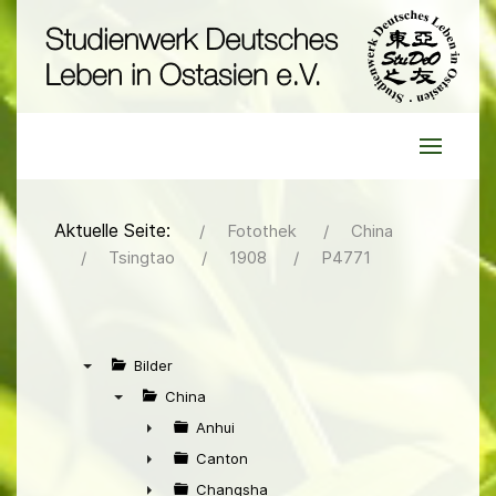
Aktuelle Seite:
Fotothek
China
Tsingtao
1908
P4771
Bilder
▼
China
▼
Anhui
►
Canton
►
Changsha