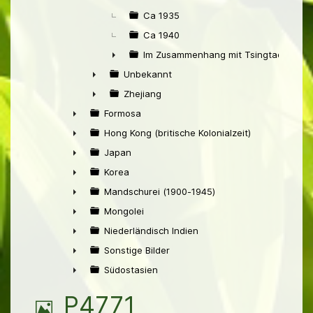
Ca 1935
Ca 1940
Im Zusammenhang mit Tsingtao
►
Unbekannt
►
Zhejiang
►
Formosa
►
Hong Kong (britische Kolonialzeit)
►
Japan
►
Korea
►
Mandschurei (1900-1945)
►
Mongolei
►
Niederländisch Indien
►
Sonstige Bilder
►
Südostasien
►
B
P4771