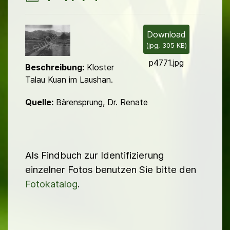
i
l
Download
(
jpg,
305 KB
)
d
p4771.jpg
Beschreibung:
Kloster
Talau Kuan im Laushan.
Quelle:
Bärensprung, Dr. Renate
Als Findbuch zur Identifizierung
einzelner Fotos benutzen Sie bitte den
Fotokatalog
.