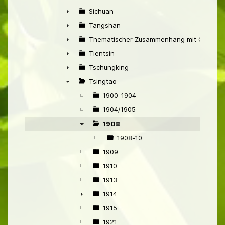
►
Sichuan
►
Tangshan
►
Thematischer Zusammenhang mit China
►
Tientsin
►
Tschungking
►
Tsingtao
▼
1900-1904
1904/1905
1908
▼
1908-10
1909
1910
1913
1914
►
1915
1921