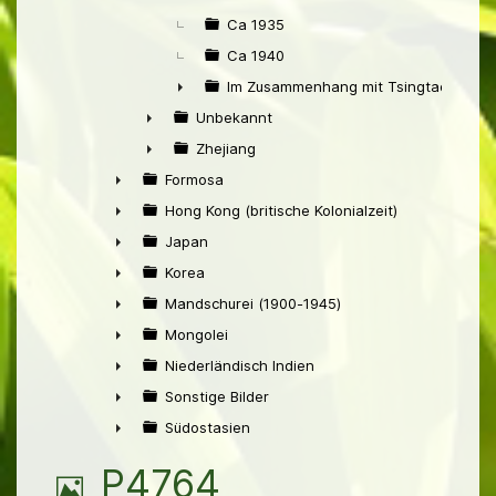
Ca 1935
Ca 1940
Im Zusammenhang mit Tsingtao
►
Unbekannt
►
Zhejiang
►
Formosa
►
Hong Kong (britische Kolonialzeit)
►
Japan
►
Korea
►
Mandschurei (1900-1945)
►
Mongolei
►
Niederländisch Indien
►
Sonstige Bilder
►
Südostasien
►
B
P4764