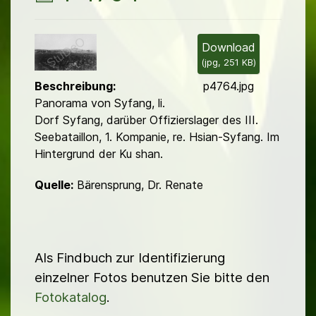
i
l
Download
(
jpg,
251 KB
)
d
Beschreibung:
p4764.jpg
Panorama von Syfang, li.
Dorf Syfang, darüber Offizierslager des III.
Seebataillon, 1. Kompanie, re. Hsian-Syfang. Im
Hintergrund der Ku shan.
Quelle:
Bärensprung, Dr. Renate
Als Findbuch zur Identifizierung
einzelner Fotos benutzen Sie bitte den
Fotokatalog
.