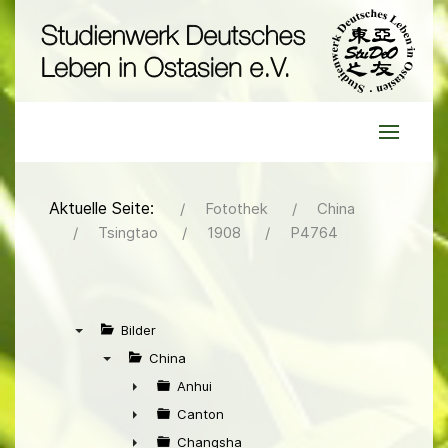
Aktuelle Seite:
Fotothek
China
Tsingtao
1908
P4764
Bilder
▼
China
▼
Anhui
►
Canton
►
Changsha