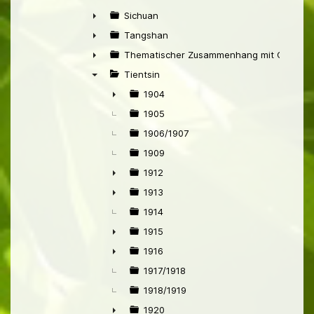
►
Sichuan
►
Tangshan
►
Thematischer Zusammenhang mit China
►
Tientsin
▼
1904
►
1905
1906/1907
1909
1912
►
1913
►
1914
1915
►
1916
►
1917/1918
1918/1919
1920