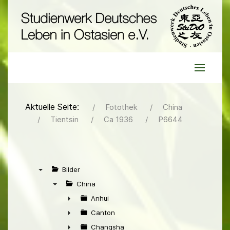
Aktuelle Seite:
Fotothek
China
Tientsin
Ca 1936
P6644
Bilder
▼
China
▼
Anhui
►
Canton
►
Changsha