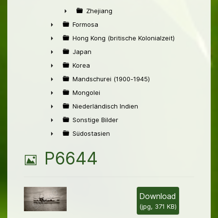
►
Zhejiang
►
Formosa
►
Hong Kong (britische Kolonialzeit)
►
Japan
►
Korea
►
Mandschurei (1900-1945)
►
Mongolei
►
Niederländisch Indien
►
Sonstige Bilder
►
Südostasien
►
B
P6644
i
l
Download
(
jpg,
371 KB
)