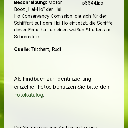
d
Beschreibung:
Motor
p6644.jpg
Boot „Hai-Ho“ der Hai
Ho Conservancy Comission, die sich für der
Schiffart auf dem Hai Ho einsetzt. die Schiffe
dieser Firma hatten einen weißen Streifen am
Schornstein.
Quelle:
Tritthart, Rudi
Als Findbuch zur Identifizierung
einzelner Fotos benutzen Sie bitte den
Fotokatalog
.
Die Nutzung unseres Archivs mit seinen