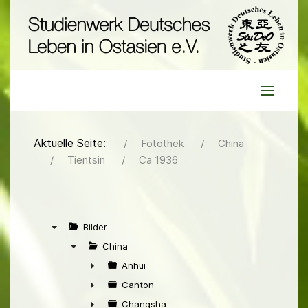
Aktuelle Seite:
Fotothek
China
Tientsin
Ca 1936
Bilder
▼
China
▼
Anhui
►
Canton
►
Changsha