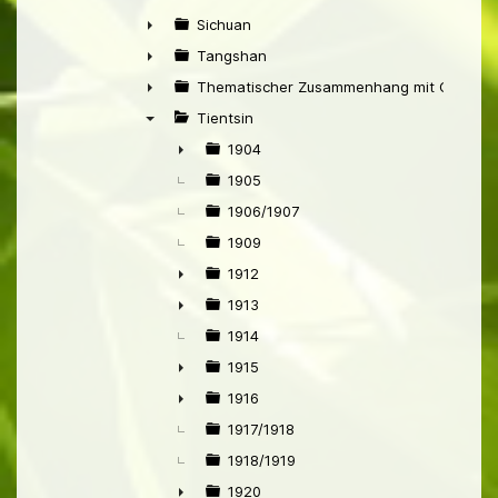
►
Sichuan
►
Tangshan
►
Thematischer Zusammenhang mit China
►
Tientsin
▼
1904
►
1905
1906/1907
1909
1912
►
1913
►
1914
1915
►
1916
►
1917/1918
1918/1919
1920