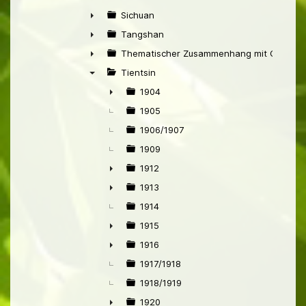
►
Sichuan
►
Tangshan
►
Thematischer Zusammenhang mit China
►
Tientsin
▼
1904
►
1905
1906/1907
1909
1912
►
1913
►
1914
1915
►
1916
►
1917/1918
1918/1919
1920