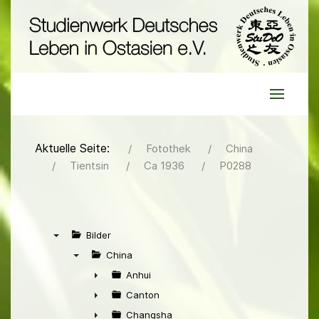
Aktuelle Seite:
Fotothek
China
Tientsin
Ca 1936
P0288
Bilder
▼
China
▼
Anhui
►
Canton
►
Changsha