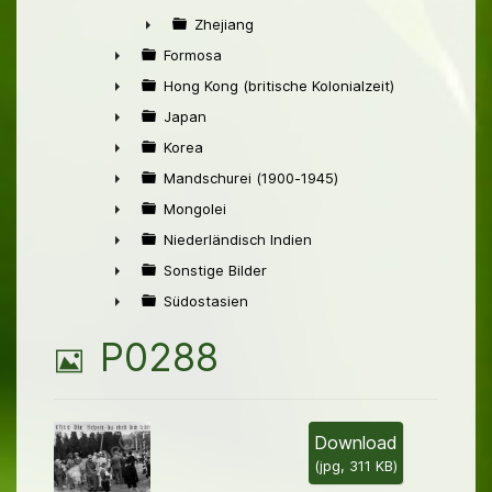
►
Zhejiang
►
Formosa
►
Hong Kong (britische Kolonialzeit)
►
Japan
►
Korea
►
Mandschurei (1900-1945)
►
Mongolei
►
Niederländisch Indien
►
Sonstige Bilder
►
Südostasien
►
B
P0288
i
l
Download
(
jpg,
311 KB
)