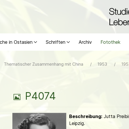
che in Ostasien
Schriften
Archiv
Fotothek
Thematischer Zusammenhang mit China
1953
195
B
P4074
i
Beschreibung:
Jutta Preibi
l
Leipzig.