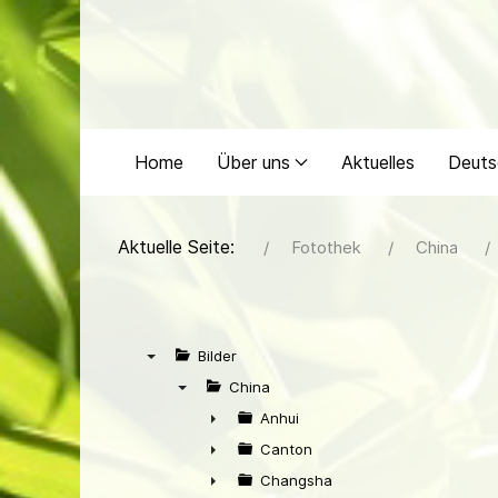
Home
Über uns
Aktuelles
Deuts
Aktuelle Seite:
Fotothek
China
Bilder
▼
China
▼
Anhui
►
Canton
►
Changsha