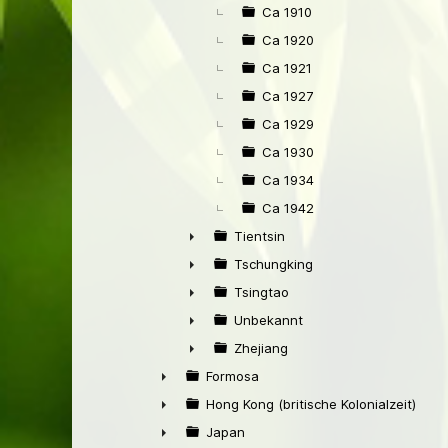
►
Ca 1910
Ca 1920
Ca 1921
Ca 1927
Ca 1929
Ca 1930
Ca 1934
Ca 1942
Tientsin
►
Tschungking
►
Tsingtao
►
Unbekannt
►
Zhejiang
►
Formosa
►
Hong Kong (britische Kolonialzeit)
►
Japan