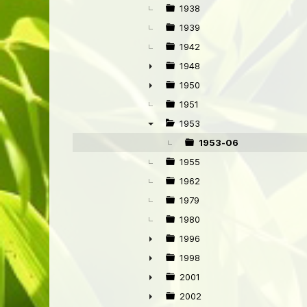
►
1938
1939
1942
1948
►
1950
►
1951
1953
▼
1953-06
1955
1962
1979
1980
1996
►
1998
►
2001
►
2002