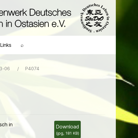
Links
⌕
3-06
P4074
sch in
Download
(
jpg,
181 KB
)