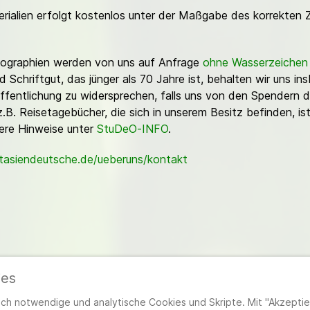
erialien erfolgt kostenlos unter der Maßgabe des korrekten 
Fotographien werden von uns auf Anfrage
ohne Wasserzeichen
Schriftgut, das jünger als 70 Jahre ist, behalten wir uns ins
ffentlichung zu widersprechen, falls uns von den Spendern d
z.B. Reisetagebücher, die sich in unserem Besitz befinden, is
sere Hinweise unter
StuDeO-INFO
.
stasiendeutsche.de/ueberuns/kontakt
ies
ieder
|
Impressum
|
Datenschutzerklärung
|
Cookie- und Datenschutzeinstel
h notwendige und analytische Cookies und Skripte. Mit "Akzeptier