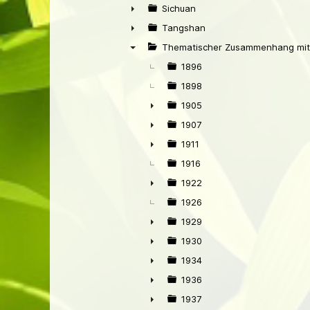
►
Sichuan
►
Tangshan
►
Thematischer Zusammenhang mit
▼
1896
1898
1905
►
1907
►
1911
►
1916
1922
►
1926
1929
►
1930
►
1934
►
1936
►
1937