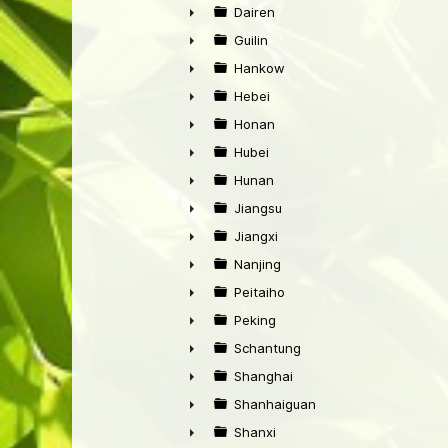
►
Dairen
►
Guilin
►
Hankow
►
Hebei
►
Honan
►
Hubei
►
Hunan
►
Jiangsu
►
Jiangxi
►
Nanjing
►
Peitaiho
►
Peking
►
Schantung
►
Shanghai
►
Shanhaiguan
►
Shanxi