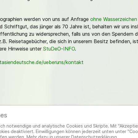
Fotographien werden von uns auf Anfrage
ohne Wasserzeichen
Schriftgut, das jünger als 70 Jahre ist, behalten wir uns ins
ffentlichung zu widersprechen, falls uns von den Spendern d
z.B. Reisetagebücher, die sich in unserem Besitz befinden, is
sere Hinweise unter
StuDeO-INFO
.
stasiendeutsche.de/ueberuns/kontakt
ies
ieder
|
Impressum
|
Datenschutzerklärung
|
Cookie- und Datenschutzeinstel
h notwendige und analytische Cookies und Skripte. Mit "Akzeptier
ies deaktiviert. Einwilligungen können jederzeit unten unter "Coo
fen werden. Mehr dazu in unserer Datenschutzerklärung.