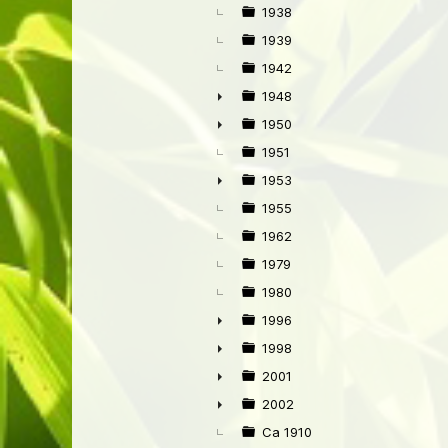
►
1938
1939
1942
1948
►
1950
►
1951
1953
►
1955
1962
1979
1980
1996
►
1998
►
2001
►
2002
►
Ca 1910