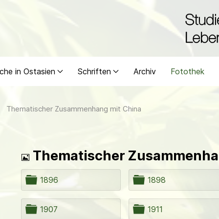
che in Ostasien
Schriften
Archiv
Fotothek
Thematischer Zusammenhang mit China
Bild
Thematischer Zusammenhan
O
O
1896
1898
r
r
d
d
n
n
O
O
1907
1911
e
e
r
r