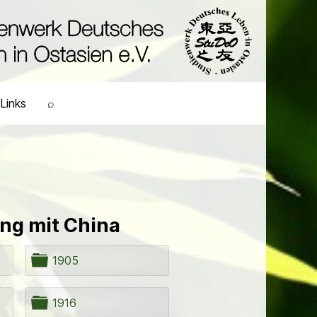
Links
⌕
g mit China
O
1905
r
d
n
O
1916
e
r