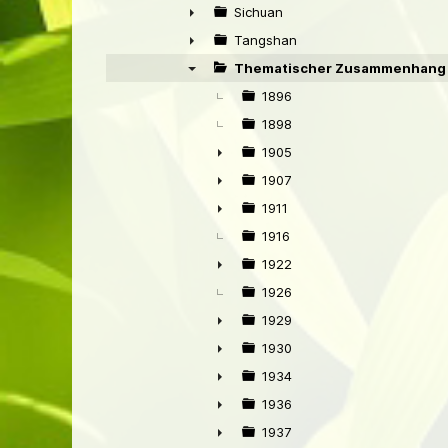
►
Sichuan
►
Tangshan
►
Thematischer Zusammenhang 
▼
1896
1898
1905
►
1907
►
1911
►
1916
1922
►
1926
1929
►
1930
►
1934
►
1936
►
1937