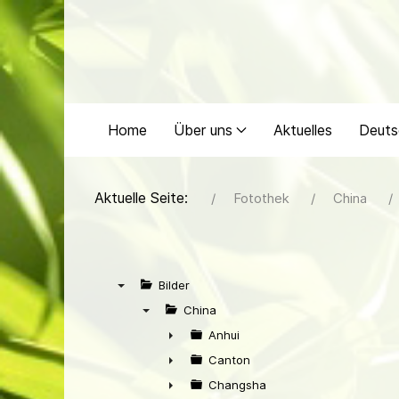
Home
Über uns
Aktuelles
Deuts
Aktuelle Seite:
Fotothek
China
Bilder
▼
China
▼
Anhui
►
Canton
►
Changsha