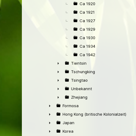
Ca 1920
Ca 1921
Ca 1927
Ca 1929
Ca 1930
Ca 1934
Ca 1942
Tientsin
►
Tschungking
►
Tsingtao
►
Unbekannt
►
Zhejiang
►
Formosa
►
Hong Kong (britische Kolonialzeit)
►
Japan
►
Korea