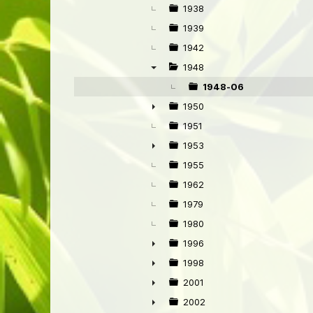
►
1938
1939
1942
1948
▼
1948-06
1950
►
1951
1953
►
1955
1962
1979
1980
1996
►
1998
►
2001
►
2002