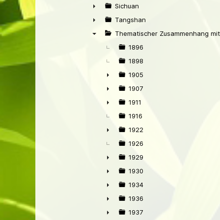
►
Sichuan
►
Tangshan
►
Thematischer Zusammenhang mit
▼
1896
1898
1905
►
1907
►
1911
►
1916
1922
►
1926
1929
►
1930
►
1934
►
1936
►
1937