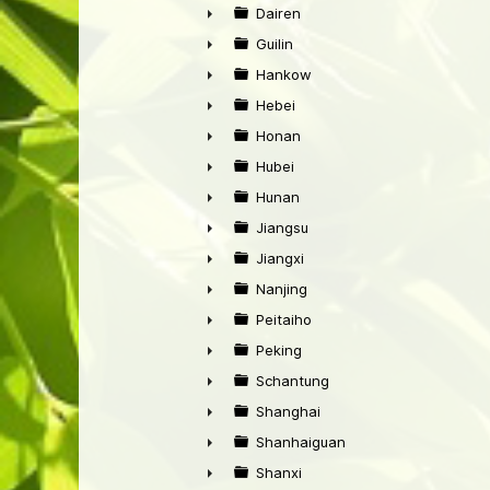
►
Dairen
►
Guilin
►
Hankow
►
Hebei
►
Honan
►
Hubei
►
Hunan
►
Jiangsu
►
Jiangxi
►
Nanjing
►
Peitaiho
►
Peking
►
Schantung
►
Shanghai
►
Shanhaiguan
►
Shanxi