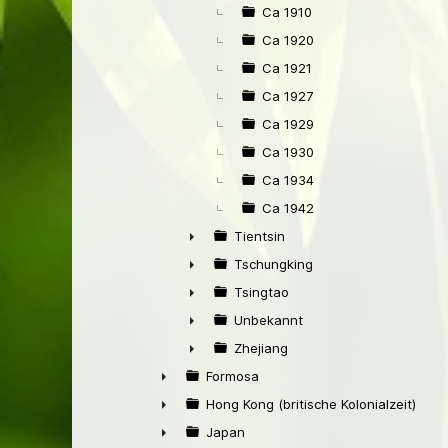
►
Ca 1910
Ca 1920
Ca 1921
Ca 1927
Ca 1929
Ca 1930
Ca 1934
Ca 1942
Tientsin
►
Tschungking
►
Tsingtao
►
Unbekannt
►
Zhejiang
►
Formosa
►
Hong Kong (britische Kolonialzeit)
►
Japan