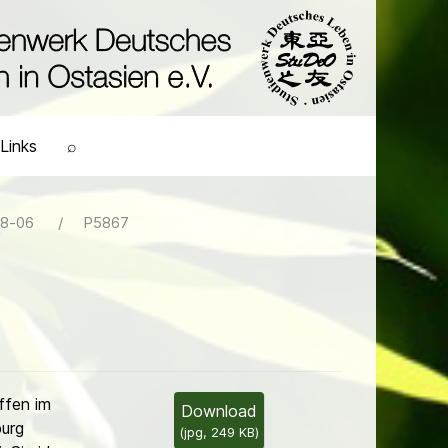
Links
⌕
8-06
P5867
ffen im
Download
urg
(
jpg,
249 KB
)