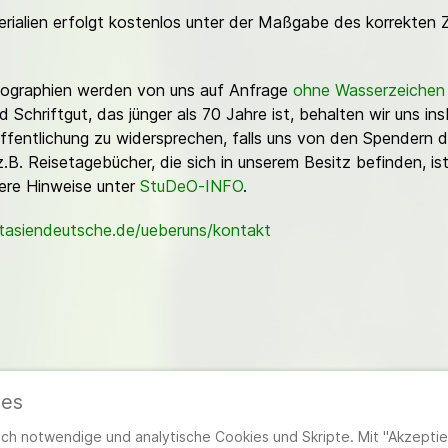
erialien erfolgt kostenlos unter der Maßgabe des korrekten 
Fotographien werden von uns auf Anfrage
ohne Wasserzeichen
Schriftgut, das jünger als 70 Jahre ist, behalten wir uns ins
ffentlichung zu widersprechen, falls uns von den Spendern d
z.B. Reisetagebücher, die sich in unserem Besitz befinden, is
sere Hinweise unter
StuDeO-INFO
.
stasiendeutsche.de/ueberuns/kontakt
ies
ieder
|
Impressum
|
Datenschutzerklärung
|
Cookie- und Datenschutzeinstel
h notwendige und analytische Cookies und Skripte. Mit "Akzeptier