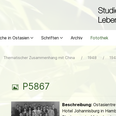
che in Ostasien
Schriften
Archiv
Fotothek
Thematischer Zusammenhang mit China
1948
194
B
P5867
i
Beschreibung:
Ostasientre
l
Hotel Johannisburg in Hamb