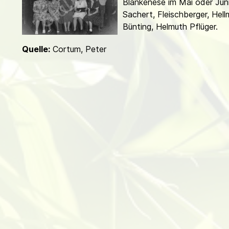
Blankenese im Mai oder Juni.
d
Sachert, Fleischberger, Hell
Bünting, Helmuth Pflüger.
Quelle:
Cortum, Peter