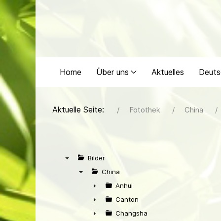
Home
Über uns
Aktuelles
Deuts
Aktuelle Seite:
Fotothek
China
Bilder
▼
China
▼
Anhui
►
Canton
►
Changsha