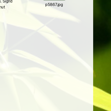
 Sigrid
p5867.jpg
mut