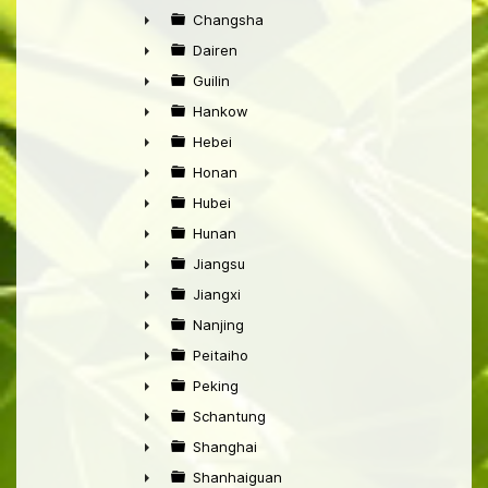
►
Changsha
►
Dairen
►
Guilin
►
Hankow
►
Hebei
►
Honan
►
Hubei
►
Hunan
►
Jiangsu
►
Jiangxi
►
Nanjing
►
Peitaiho
►
Peking
►
Schantung
►
Shanghai
►
Shanhaiguan