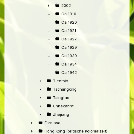
►
2002
►
Ca 1910
Ca 1920
Ca 1921
Ca 1927
Ca 1929
Ca 1930
Ca 1934
Ca 1942
Tientsin
►
Tschungking
►
Tsingtao
►
Unbekannt
►
Zhejiang
►
Formosa
►
Hong Kong (britische Kolonialzeit)