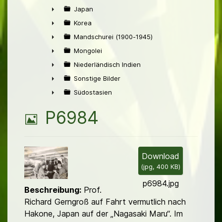
►
Japan
►
Korea
►
Mandschurei (1900-1945)
►
Mongolei
►
Niederländisch Indien
►
Sonstige Bilder
►
Südostasien
►
B
P6984
i
l
Download
(
jpg,
400 KB
)
d
p6984.jpg
Beschreibung:
Prof.
Richard Gerngroß auf Fahrt vermutlich nach
Hakone, Japan auf der „Nagasaki Maru“. Im