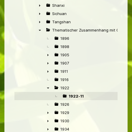
►
Shanxi
►
Sichuan
►
Tangshan
►
Thematischer Zusammenhang mit China
▼
1896
1898
1905
►
1907
►
1911
►
1916
1922
▼
1922-11
1926
1929
►
1930
►
1934