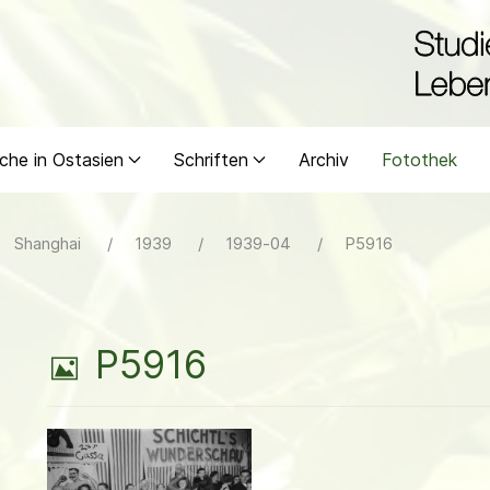
che in Ostasien
Schriften
Archiv
Fotothek
Shanghai
1939
1939-04
P5916
B
P5916
i
l