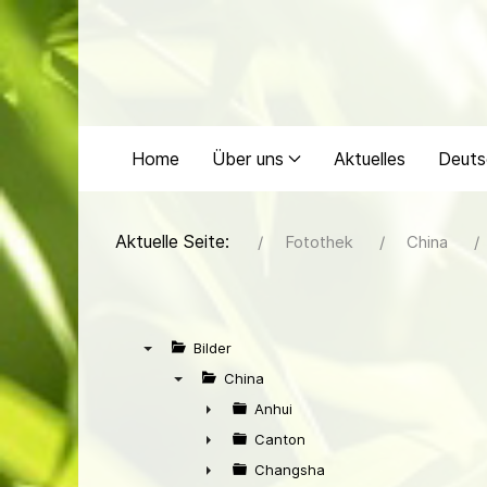
Home
Über uns
Aktuelles
Deuts
Aktuelle Seite:
Fotothek
China
Bilder
▼
China
▼
Anhui
►
Canton
►
Changsha