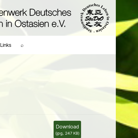
Links
⌕
Download
(
jpg,
247 KB
)