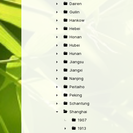
►
Dairen
►
Guilin
►
Hankow
►
Hebei
►
Honan
►
Hubei
►
Hunan
►
Jiangsu
►
Jiangxi
►
Nanjing
►
Peitaiho
►
Peking
►
Schantung
►
Shanghai
▼
1907
1913