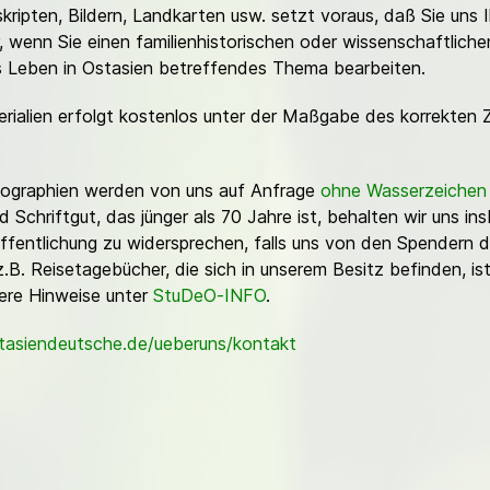
ripten, Bildern, Landkarten usw. setzt voraus, daß Sie uns 
or, wenn Sie einen familienhistorischen oder wissenschaftlic
es Leben in Ostasien betreffendes Thema bearbeiten.
erialien erfolgt kostenlos unter der Maßgabe des korrekten 
Fotographien werden von uns auf Anfrage
ohne Wasserzeichen
Schriftgut, das jünger als 70 Jahre ist, behalten wir uns ins
ffentlichung zu widersprechen, falls uns von den Spendern d
z.B. Reisetagebücher, die sich in unserem Besitz befinden, is
sere Hinweise unter
StuDeO-INFO
.
stasiendeutsche.de/ueberuns/kontakt