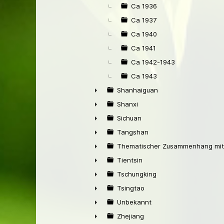
Ca 1936
Ca 1937
Ca 1940
Ca 1941
Ca 1942-1943
Ca 1943
Shanhaiguan
►
Shanxi
►
Sichuan
►
Tangshan
►
Thematischer Zusammenhang mit
►
Tientsin
►
Tschungking
►
Tsingtao
►
Unbekannt
►
Zhejiang