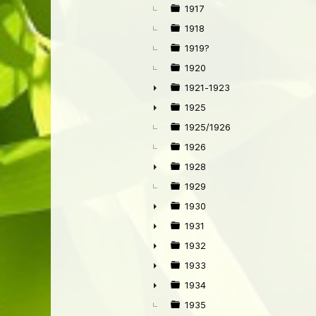
►
1917
1918
1919?
1920
1921-1923
►
1925
►
1925/1926
1926
1928
►
1929
1930
►
1931
►
1932
►
1933
►
1934
►
1935