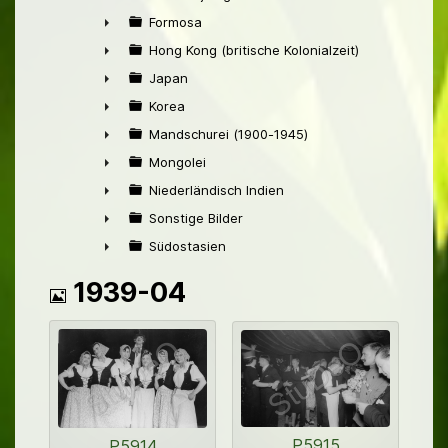
►
Formosa
►
Hong Kong (britische Kolonialzeit)
►
Japan
►
Korea
►
Mandschurei (1900-1945)
►
Mongolei
►
Niederländisch Indien
►
Sonstige Bilder
►
Südostasien
►
Bild
1939-04
P5915
P5914