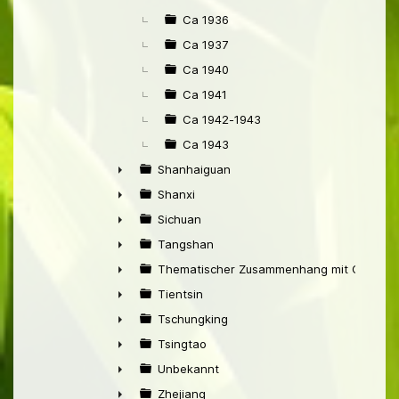
Ca 1936
Ca 1937
Ca 1940
Ca 1941
Ca 1942-1943
Ca 1943
Shanhaiguan
►
Shanxi
►
Sichuan
►
Tangshan
►
Thematischer Zusammenhang mit China
►
Tientsin
►
Tschungking
►
Tsingtao
►
Unbekannt
►
Zhejiang