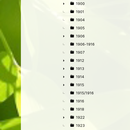
1900
►
1901
1904
1905
1906
►
1906-1916
1907
1912
►
1913
►
1914
►
1915
►
1915/1916
1916
1918
1922
►
1923