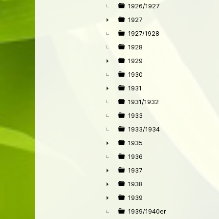
1926/1927
1927
►
1927/1928
1928
1929
►
1930
1931
►
1931/1932
1933
1933/1934
1935
►
1936
1937
►
1938
►
1939
►
1939/1940er