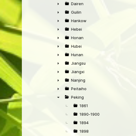
►
Dairen
►
Guilin
►
Hankow
►
Hebei
►
Honan
►
Hubei
►
Hunan
►
Jiangsu
►
Jiangxi
►
Nanjing
►
Peitaiho
►
Peking
▼
1861
1890-1900
1894
1898