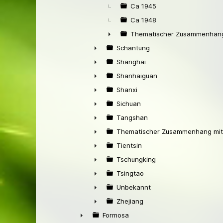
Ca 1945
Ca 1948
Thematischer Zusammenhang
►
Schantung
►
Shanghai
►
Shanhaiguan
►
Shanxi
►
Sichuan
►
Tangshan
►
Thematischer Zusammenhang mit
►
Tientsin
►
Tschungking
►
Tsingtao
►
Unbekannt
►
Zhejiang
►
Formosa