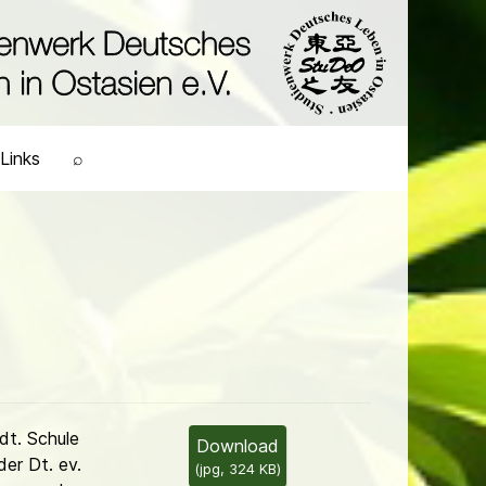
Links
⌕
dt. Schule
Download
er Dt. ev.
(
jpg,
324 KB
)