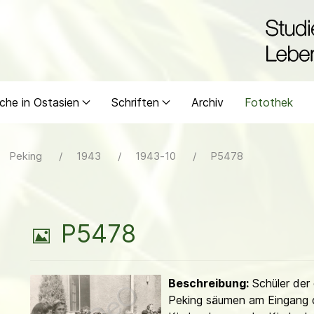
che in Ostasien
Schriften
Archiv
Fotothek
Peking
1943
1943-10
P5478
B
P5478
i
Beschreibung:
Schüler der 
l
Peking säumen am Eingang d