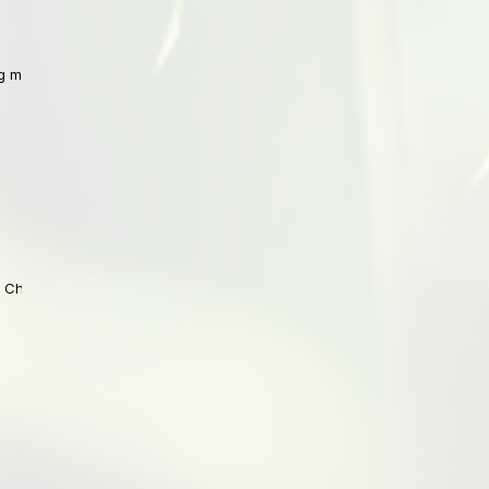
 mit Peking
 China