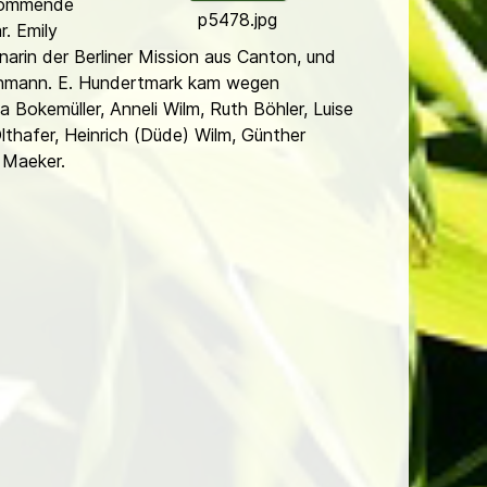
 kommende
p5478.jpg
r. Emily
arin der Berliner Mission aus Can­ton, und
eh­mann. E. Hundertmark kam wegen
a Bokemüller, Anneli Wilm, Ruth Böhler, Luise
lthafer, Heinrich (Düde) Wilm, Günther
e Maeker.