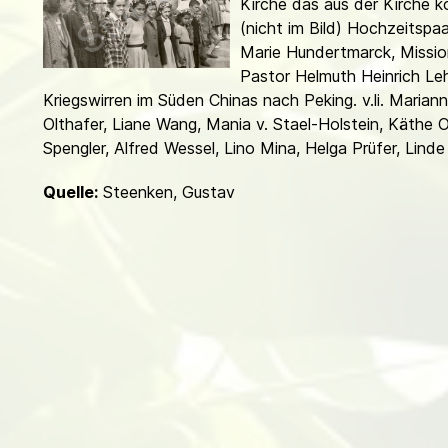
Kirche das aus der Kirche
d
(nicht im Bild) Hochzeitspaa
Marie Hundertmarck, Mission
Pastor Hel­muth Heinrich L
Kriegswirren im Süden Chinas nach Peking. v.li. Mariann
Olthafer, Liane Wang, Mania v. Stael-Holstein, Käthe O
Spengler, Alfred Wessel, Lino Mina, Helga Prüfer, Lind
Quelle:
Steenken, Gustav