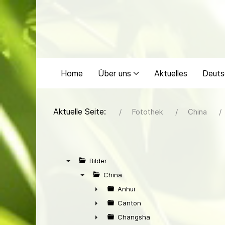
Home
Über uns
Aktuelles
Deuts
Aktuelle Seite:
Fotothek
China
Bilder
▼
China
▼
Anhui
►
Canton
►
Changsha